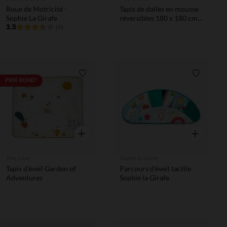
Roue de Motricité -
Tapis de dalles en mousse
Sophie La Girafe
réversibles 180 x 180 cm
3.5
nombres/motif
(4)
minimaliste
Liste de souhaits
Liste de 
PRIX ROND*
Aperçu rapide
Aperçu rapi
Tiny Love
Sophie la Girafe
Tapis d'éveil Garden of
Parcours d'éveil tactile
Adventures
Sophie la Girafe