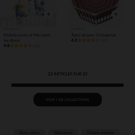
Aperçu rapide
Aperçu rapi
Prémaman
Combelle
Mobile musical Mes amis
Tapis de parc Octogonal
les dinos
4.2
(11)
4.6
(32)
22 ARTICLES SUR 22
VOIR + DE COLLECTIONS
Bons plans
Naissance
Future maman