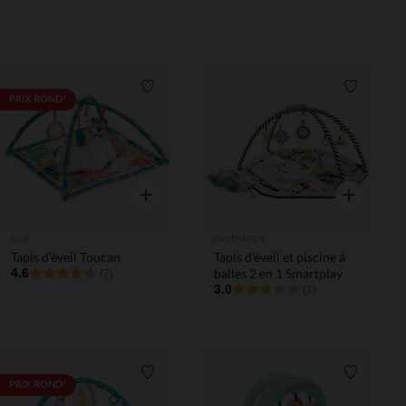
Dark Blue
lumières M. Raie
Liste de souhaits
Liste de 
PRIX ROND*
Aperçu rapide
Aperçu rapi
Ludi
Kinderkraft
Tapis d'éveil Toucan
Tapis d'éveil et piscine à
4.6
balles 2 en 1 Smartplay
(7)
3.0
(1)
Liste de souhaits
Liste de 
PRIX ROND*