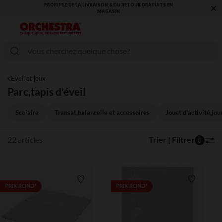
×
VOUS ALLEZ ADORER LA RENTRÉE ! DÉCOUVREZ LA NOUVELLE
COLLECTION !
Eveil et jeux
Parc,tapis d'éveil
Scolaire
Transat,balancelle et accessoires
Jouet d'activité,jou
22 articles
Trier | Filtrer
0
Liste de souhaits
Liste de 
PRIX ROND*
PRIX ROND*