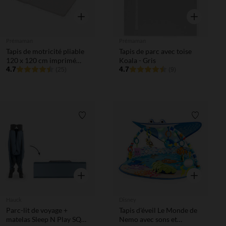
Aperçu rapide
Aperçu rapi
Prémaman
Prémaman
Tapis de motricité pliable
Tapis de parc avec toise
120 x 120 cm imprimé
Koala - Gris
cœurs
4.7
4.7
(25)
(9)
Liste de souhaits
Liste de 
Aperçu rapide
Aperçu rapi
Hauck
Disney
Parc-lit de voyage +
Tapis d'éveil Le Monde de
matelas Sleep N Play SQ
Nemo avec sons et