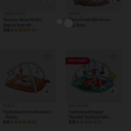
Sophie la Girafe
Noukies
Rouleau de jeu Rollin'
Tapis d'éveil tête d'ours
Sophie la girafe
Lily Rose
4.0
(4)
Liste de souhaits
Liste de 
PRIX ROND*
Aperçu rapide
Aperçu rapi
Noukies
Baby Einstein
Tapis d'éveil en veloudoux
Tapis d'éveil Happy
- Babou
Harvest Touch & Feel
5.0
multicolore
3.5
(3)
(2)