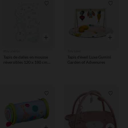
Liste de souhaits
Liste de 
Aperçu rapide
Aperçu rapi
Play and Go
Tiny Love
Tapis de dalles en mousse
Tapis d'éveil Luxe Gymini
réversibles 120 x 180 cm
Garden of Advenures
village/terrazzo
Liste de souhaits
Liste de 
Aperçu rapide
Aperçu rapi