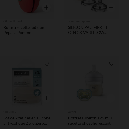
Aperçu rapide
Aperçu rapi
Oli and Carol
Tommee Tippee
Boîte à sucette ludique
SILICON PACIFIER TT
Pepa la Pomme
CTN 2X VARI FLOW
TEATS
Liste de souhaits
Liste de 
Aperçu rapide
Aperçu rapi
Suavinex
Avent
Lot de 2 tétines en silicone
Coffret Biberon 125 ml +
anti-colique Zero.Zero
sucette phosphorescente
débit lent S Light
0-6M