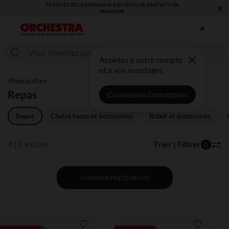
×
N
VOUS ALLEZ ADORER LA RENTRÉE ! DÉCOUVREZ LA NOUVELLE
COLLECTION !
Accédez à votre compte
et à vos avantages
Puériculture
Repas
Connexion/Inscription
Repas
Chaise haute et accessoires
Robot et accessoires
414 articles
Trier | Filtrer
0
CHARGER PRÉCÉDENTS