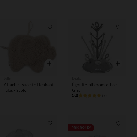
Liste de souhaits
Liste de 
Aperçu rapide
Aperçu rapi
Jollein
Beaba
Attache - sucette Elephant
Égoutte-biberons arbre
Tales - Sable
Gris
5.0
(7)
Liste de souhaits
Liste de 
PRIX ROND*