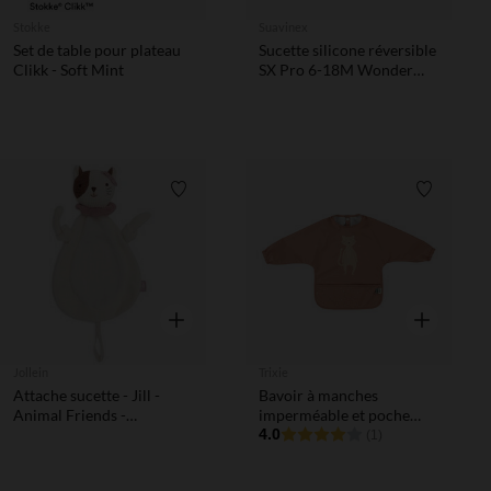
Stokke
Suavinex
Set de table pour plateau
Sucette silicone réversible
Clikk - Soft Mint
SX Pro 6-18M Wonder
mist lavander
Liste de souhaits
Liste de 
Aperçu rapide
Aperçu rapi
Jollein
Trixie
Attache sucette - Jill -
Bavoir à manches
Animal Friends -
imperméable et poche
Multicolore
Mrs. Cat
4.0
(1)