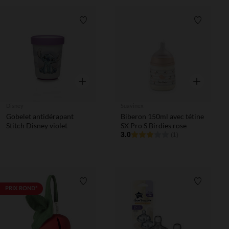
Liste de souhaits
Liste de 
Aperçu rapide
Aperçu rapi
Disney
Suavinex
Gobelet antidérapant
Biberon 150ml avec tétine
Stitch Disney violet
SX Pro S Birdies rose
3.0
(1)
Liste de souhaits
Liste de 
PRIX ROND*