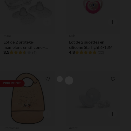
Aperçu rapide
Aperçu rapi
Mam
Nuk
Lot de 2 protège-
Lot de 2 sucettes en
mamelons en silicone -
silicone Starlight 6-18M
Taille L
3.5
4.8
(4)
(22)
Liste de souhaits
Liste de 
PRIX ROND*
Aperçu rapide
Aperçu rapi
Prémaman
Avent