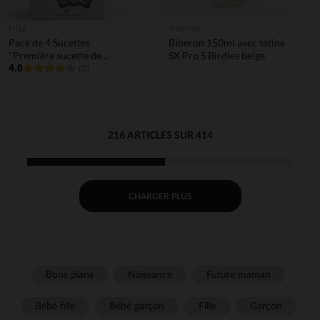
Frigg
Suavinex
Pack de 4 Sucettes
Biberon 150ml avec tétine
"Première sucette de
SX Pro S Birdies beige
bébé" Powder Blue
4.0
(2)
216 ARTICLES SUR 414
CHARGER PLUS
Bons plans
Naissance
Future maman
Bébé fille
Bébé garçon
Fille
Garçon