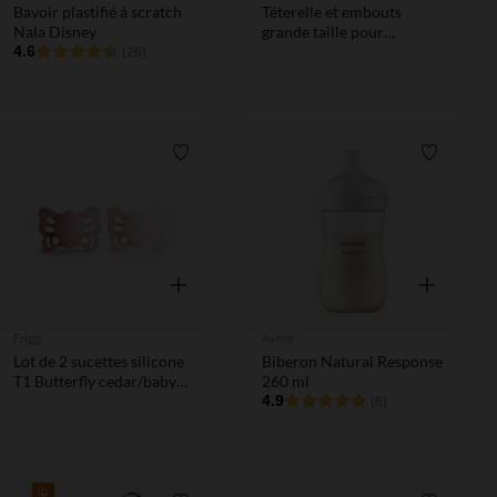
Bavoir plastifié à scratch
Téterelle et embouts
Nala Disney
grande taille pour
4.6
coquilles collectrices de
(26)
lait SCF439/01
Liste de souhaits
Liste de 
Aperçu rapide
Aperçu rapi
Frigg
Avent
Lot de 2 sucettes silicone
Biberon Natural Response
T1 Butterfly cedar/baby
260 ml
pink
4.9
(8)