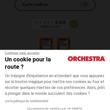
Carte cadeau
Continuer sans accepter
Un cookie pour la
CGV
route ?
CGU
Mentions légales
On trépigne d'impatience en attendant que vous appuyiez
*Conditions des offres en cours
sur le bouton magique pour mettre nos cookies au four et
Données personnelles
récolter quelques miettes de vos préférences. Alors, prêt
Gestion des cookies
à plonger dans le monde succulent des cookies ?
Accessibilité : non conforme
Lire la politique de confidentialité
Orchestra adhère au code déontologique de la Fédération du e-commerce
Consentements certifiés par