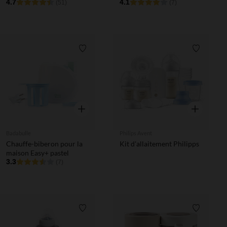
4.7
4.1
(51)
(7)
Liste de souhaits
Liste de 
Aperçu rapide
Aperçu rapi
Badabulle
Philips Avent
Chauffe-biberon pour la
Kit d'allaitement Philipps
maison Easy+ pastel
3.3
(7)
Liste de souhaits
Liste de 