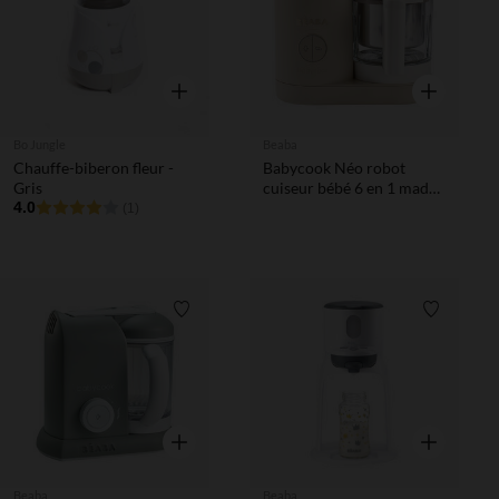
Aperçu rapide
Aperçu rapi
Bo Jungle
Beaba
Chauffe-biberon fleur -
Babycook Néo robot
Gris
cuiseur bébé 6 en 1 made
4.0
in France argile
(1)
Liste de souhaits
Liste de 
Aperçu rapide
Aperçu rapi
Beaba
Beaba