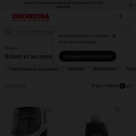
×
VOUS ALLEZ ADORER LA RENTRÉE ! DÉCOUVREZ LA NOUVELLE
COLLECTION !
Accédez à votre compte
et à vos avantages
Repas
Robot et accessoires
Connexion/Inscription
Chaise haute et accessoires
Vaisselle
Biberonnerie
Tétin
25 articles
Trier | Filtrer
0
Liste de souhaits
Liste de 