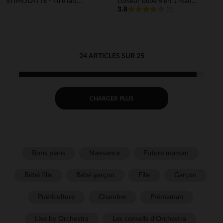
STIMOLATTE - Tire lait
cuiseur bébé 6 en 1 made
éléctrique - 0M+
in France eucalyptus
3.8
(5)
24 ARTICLES SUR 25
CHARGER PLUS
Bons plans
Naissance
Future maman
Bébé fille
Bébé garçon
Fille
Garçon
Puériculture
Chambre
Prémaman
Live by Orchestra
Les conseils d'Orchestra