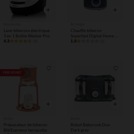
Aperçu rapide
Aperçu rapi
Babybrezza
Bo Jungle
Lave-biberons électrique
Chauffe-biberon
3 en 1 Bottle Washer Pro
Superfast Digital Home &
4.3
Car Gris
1.0
(3)
(1)
Liste de souhaits
Liste de 
PRIX ROND*
Aperçu rapide
Aperçu rapi
Beaba
Beaba
Préparateur de biberon
Robot Babycook Duo
Bib'Expresso terracotta
Dark grey