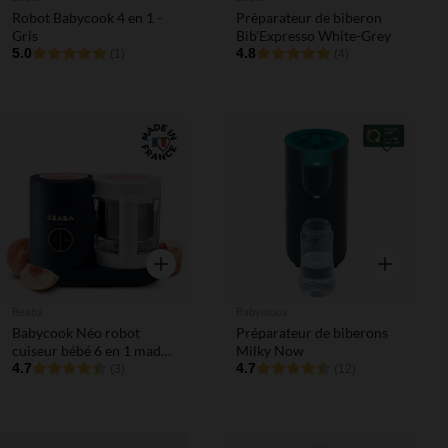
Robot Babycook 4 en 1 -
Préparateur de biberon
Gris
Bib'Expresso White-Grey
5.0
4.8
(1)
(4)
Liste de souhaits
Liste de 
Aperçu rapide
Aperçu rapi
Beaba
Babymoov
Babycook Néo robot
Préparateur de biberons
cuiseur bébé 6 en 1 made
Milky Now
in France bleu nuit
4.7
4.7
(3)
(12)