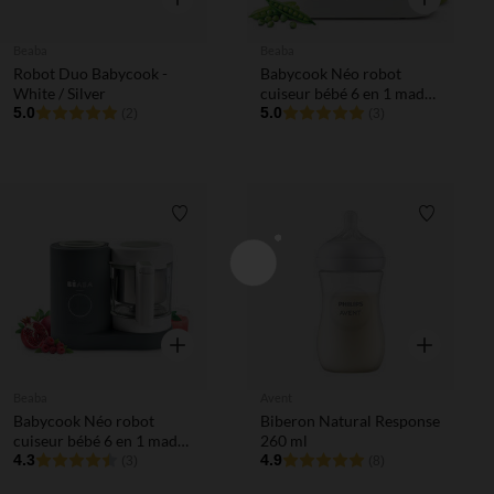
Beaba
Beaba
Robot Duo Babycook -
Babycook Néo robot
White / Silver
cuiseur bébé 6 en 1 made
5.0
in France gris/blanc
5.0
(2)
(3)
Liste de souhaits
Liste de 
Aperçu rapide
Aperçu rapi
Beaba
Avent
Babycook Néo robot
Biberon Natural Response
cuiseur bébé 6 en 1 made
260 ml
in France gris mineral
4.3
4.9
(3)
(8)