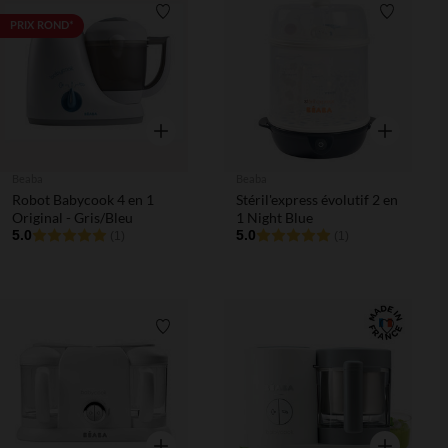
Liste de souhaits
Liste de 
PRIX ROND*
Aperçu rapide
Aperçu rapi
Beaba
Beaba
Robot Babycook 4 en 1
Stéril'express évolutif 2 en
Original - Gris/Bleu
1 Night Blue
5.0
5.0
(1)
(1)
Liste de souhaits
Liste de 
Aperçu rapide
Aperçu rapi