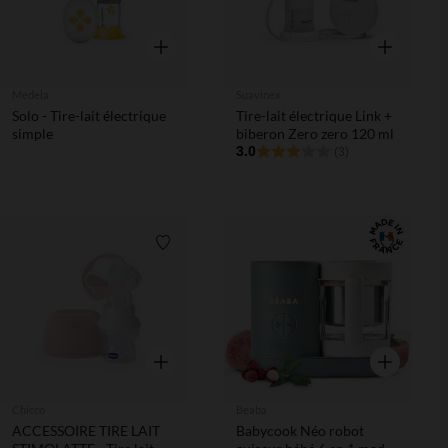
Aperçu rapide
Aperçu rapi
Medela
Suavinex
Solo - Tire-lait électrique
Tire-lait électrique Link +
simple
biberon Zero zero 120 ml
3.0
(3)
Liste de souhaits
Liste de 
Aperçu rapide
Aperçu rapi
Chicco
Beaba
ACCESSOIRE TIRE LAIT
Babycook Néo robot