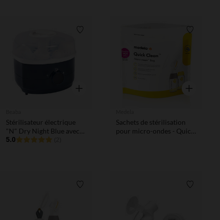
Liste de souhaits
Liste de 
Aperçu rapide
Aperçu rapi
Beaba
Medela
Stérilisateur électrique
Sachets de stérilisation
"N" Dry Night Blue avec
pour micro-ondes - Quick
séchage 2 en 1
5.0
Clean
(2)
Liste de souhaits
Liste de 