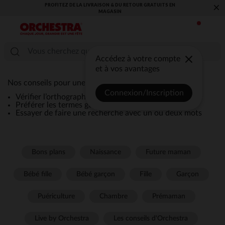
PROFITEZ DE LA LIVRAISON & DU RETOUR GRATUITS EN
×
MAGASIN​
Accédez à votre compte
et à vos avantages
Nos conseils pour une recherche efficace :
Connexion/Inscription
Vérifier l’orthographe de la recherche
Préférer les termes génériques comme “robe”
Essayer de faire une recherche avec un ou deux mots
Bons plans
Naissance
Future maman
Bébé fille
Bébé garçon
Fille
Garçon
Puériculture
Chambre
Prémaman
Live by Orchestra
Les conseils d'Orchestra