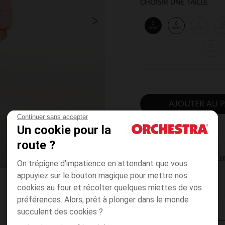
CHOISIR UNE TAILLE
3
6
9
1
mois
mois
mois
mo
36
mois
AJOUTER AU P
Continuer sans accepter
Un cookie pour la
route ?
DISPONIBILI
On trépigne d'impatience en attendant que vous
appuyiez sur le bouton magique pour mettre nos
cookies au four et récolter quelques miettes de vos
préférences. Alors, prêt à plonger dans le monde
succulent des cookies ?