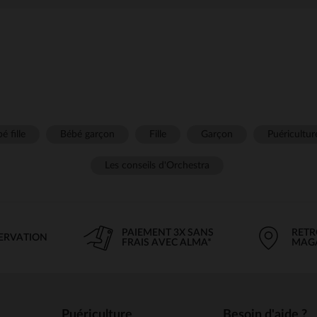
é fille
Bébé garçon
Fille
Garçon
Puéricultur
Les conseils d'Orchestra
PAIEMENT 3X SANS
RETR
SERVATION
FRAIS AVEC ALMA*
MAG
Puériculture
Besoin d'aide ?