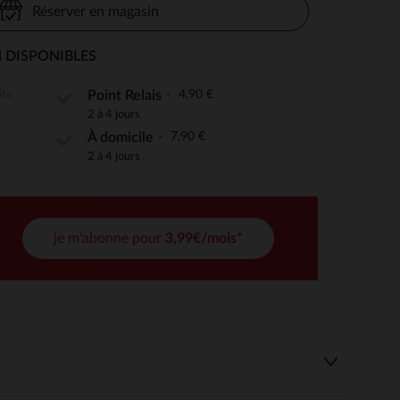
Réserver en magasin
 DISPONIBLES
 Options
ite
4,90 €
Point Relais
2 à 4 jours
tres de confidentialité, en garantissant la conformité avec les
7,90 €
À domicile
2 à 4 jours
je m'abonne pour
3,99€/mois*