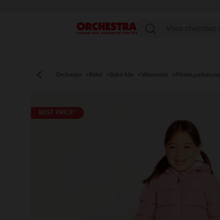
Menu
Orchestra
Bébé
Bébé fille
Vêtements
Pilotes,parkas,m
BEST PRICE*