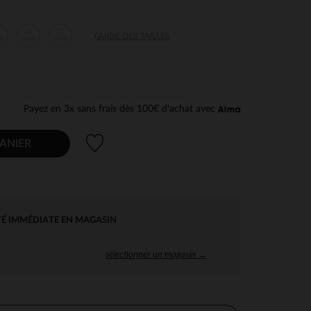
2
18
23
GUIDE DES TAILLES
is
mois
mois
Payez en 3x sans frais dès 100€ d'achat avec
Liste de souhaits
ANIER
TÉ IMMÉDIATE EN MAGASIN
sélectionner un magasin →