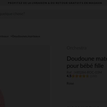
PROFITEZ DE LA LIVRAISON & DU RETOUR GRATUITS EN MAGASIN​
anteaux
Doudounes,manteaux
Orchestra
Doudoune matela
pour bébé fille
Ref : HI0284-ROC-03M
4.5
(100)
Rose