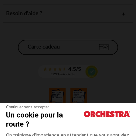
Besoin d'aide ?
Carte cadeau
Continuer sans accepter
Un cookie pour la
CGV
route ?
CGU
Mentions légales
On trépigne d'impatience en attendant que vous appuyiez