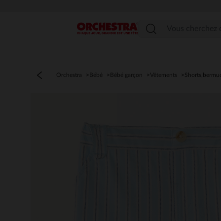
Menu
Orchestra
Bébé
Bébé garçon
Vêtements
Shorts,bermu