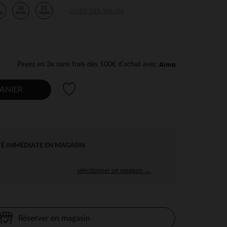
2
18
23
GUIDE DES TAILLES
is
mois
mois
Payez en 3x sans frais dès 100€ d'achat avec
Liste de souhaits
ANIER
TÉ IMMÉDIATE EN MAGASIN
sélectionner un magasin →
Réserver en magasin