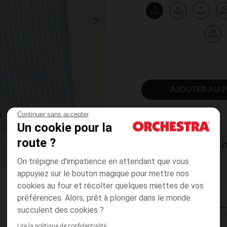
3
6
9
1
mois
mois
mois
mo
36
mois
AJOUTER AU P
Continuer sans accepter
Un cookie pour la
route ?
DISPONIBILI
On trépigne d'impatience en attendant que vous
appuyiez sur le bouton magique pour mettre nos
cookies au four et récolter quelques miettes de vos
préférences. Alors, prêt à plonger dans le monde
succulent des cookies ?
Lire la politique de confidentialité