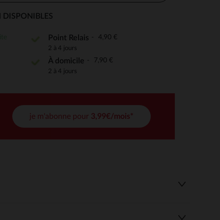
 DISPONIBLES
ite
4,90 €
Point Relais
 Options
2 à 4 jours
7,90 €
À domicile
tres de confidentialité, en garantissant la conformité avec les
2 à 4 jours
je m'abonne pour
3,99€/mois*