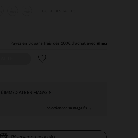
2
18
23
GUIDE DES TAILLES
is
mois
mois
Payez en 3x sans frais dès 100€ d'achat avec
Liste de souhaits
AILLE
TÉ IMMÉDIATE EN MAGASIN
sélectionner un magasin →
Réserver en magasin