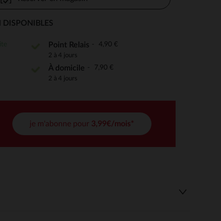
 DISPONIBLES
 Options
ite
4,90 €
Point Relais
2 à 4 jours
tres de confidentialité, en garantissant la conformité avec les
7,90 €
À domicile
2 à 4 jours
je m'abonne pour
3,99€/mois*