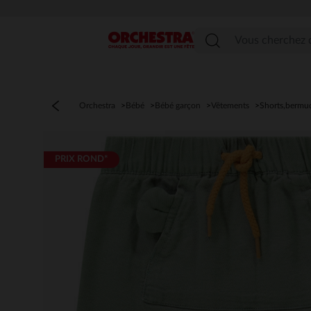
Menu
Orchestra
Bébé
Bébé garçon
Vêtements
Shorts,bermu
PRIX ROND*