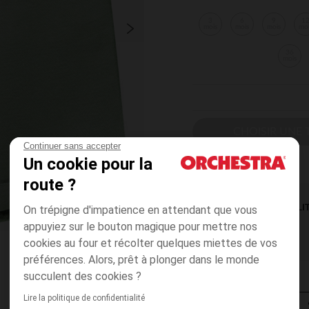
3
6
9
1
mois
mois
mois
mo
36
mois
CHOISIR UNE T
Continuer sans accepter
Un cookie pour la
route ?
On trépigne d'impatience en attendant que vous
DISPONIBILI
appuyiez sur le bouton magique pour mettre nos
cookies au four et récolter quelques miettes de vos
préférences. Alors, prêt à plonger dans le monde
succulent des cookies ?
Lire la politique de confidentialité