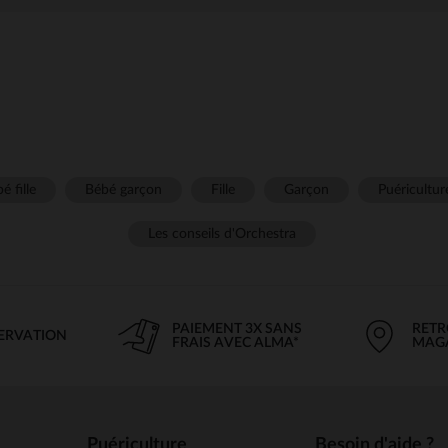
é fille
Bébé garçon
Fille
Garçon
Puéricultur
Les conseils d'Orchestra
PAIEMENT 3X SANS
RETR
SERVATION
FRAIS AVEC ALMA*
MAG
Puériculture
Besoin d'aide ?