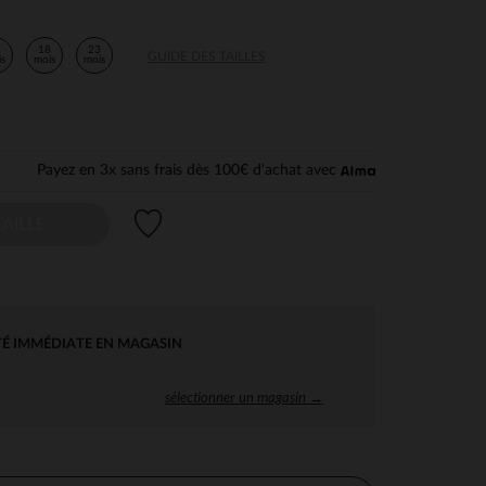
2
18
23
GUIDE DES TAILLES
is
mois
mois
Payez en 3x sans frais dès 100€ d'achat avec
Liste de souhaits
AILLE
TÉ IMMÉDIATE EN MAGASIN
sélectionner un magasin →