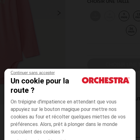
CHOISIR UNE TAILLE
3
6
9
1
mois
mois
mois
mo
36
mois
CHOISIR UNE T
Continuer sans accepter
Un cookie pour la
route ?
DISPONIBILI
On trépigne d'impatience en attendant que vous
appuyiez sur le bouton magique pour mettre nos
cookies au four et récolter quelques miettes de vos
préférences. Alors, prêt à plonger dans le monde
succulent des cookies ?