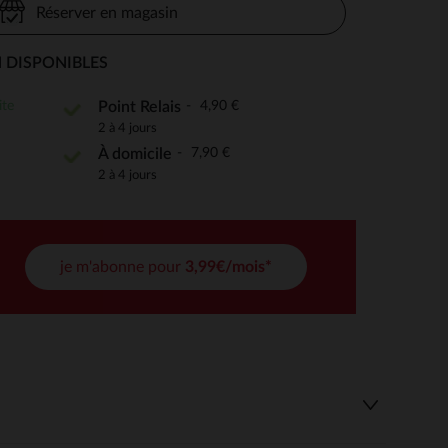
Réserver en magasin
 DISPONIBLES
 Options
ite
4,90 €
Point Relais
2 à 4 jours
tres de confidentialité, en garantissant la conformité avec les
7,90 €
À domicile
2 à 4 jours
je m'abonne pour
3,99€/mois*