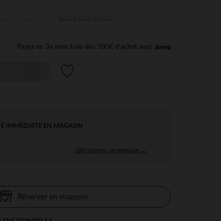
9
12
GUIDE DES TAILLES
mois
mois
Payez en 3x sans frais dès 100€ d'achat avec
Liste de souhaits
AILLE
TÉ IMMÉDIATE EN MAGASIN
sélectionner un magasin →
Réserver en magasin