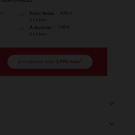
 DISPONIBLES
ite
4,90 €
Point Relais
2 à 4 jours
 Options
7,90 €
À domicile
tres de confidentialité, en garantissant la conformité avec les
2 à 4 jours
je m'abonne pour
3,99€/mois*