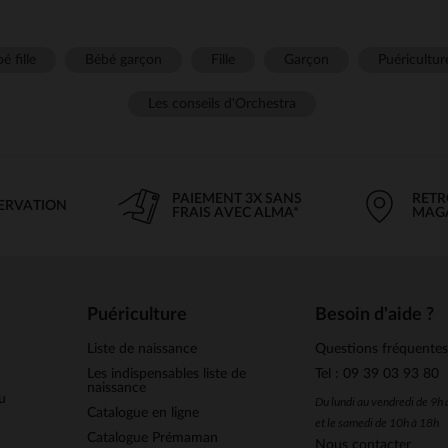
é fille
Bébé garçon
Fille
Garçon
Puéricultur
Les conseils d'Orchestra
PAIEMENT 3X SANS
RETR
SERVATION
FRAIS AVEC ALMA*
MAG
Puériculture
Besoin d'aide ?
Liste de naissance
Questions fréquente
Les indispensables liste de
Tel : 09 39 03 93 80
naissance
u
Du lundi au vendredi de 9h
Catalogue en ligne
et le samedi de 10h à 18h
Catalogue Prémaman
Nous contacter