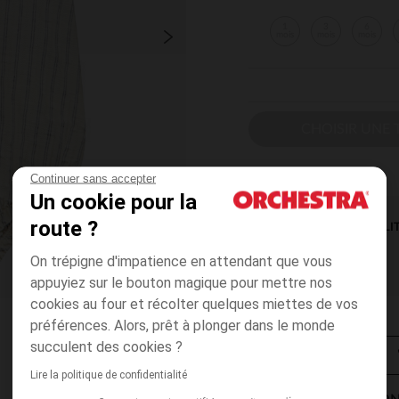
1
3
6
mois
mois
mois
CHOISIR UNE T
Continuer sans accepter
Un cookie pour la
route ?
DISPONIBILI
On trépigne d'impatience en attendant que vous
appuyiez sur le bouton magique pour mettre nos
cookies au four et récolter quelques miettes de vos
préférences. Alors, prêt à plonger dans le monde
succulent des cookies ?
Lire la politique de confidentialité