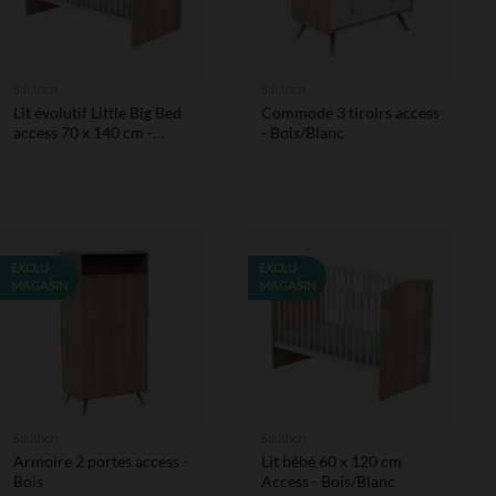
Sauthon
Sauthon
Lit évolutif Little Big Bed
Commode 3 tiroirs access
access 70 x 140 cm -
- Bois/Blanc
Bois/Blanc
EXCLU
EXCLU
MAGASIN
MAGASIN
Sauthon
Sauthon
Armoire 2 portes access -
Lit bébé 60 x 120 cm
Bois
Access - Bois/Blanc