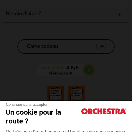
Besoin d'aide ?
Carte cadeau
Continuer sans accepter
Un cookie pour la
CGV
route ?
CGU
Mentions légales
On trépigne d'impatience en attendant que vous appuyiez