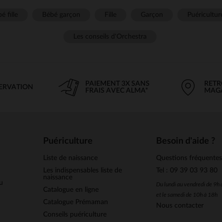
é fille
Bébé garçon
Fille
Garçon
Puéricultur
Les conseils d'Orchestra
PAIEMENT 3X SANS
RETR
SERVATION
FRAIS AVEC ALMA*
MAG
Puériculture
Besoin d'aide ?
Liste de naissance
Questions fréquente
Les indispensables liste de
Tel : 09 39 03 93 80
naissance
u
Du lundi au vendredi de 9h
Catalogue en ligne
et le samedi de 10h à 18h
Catalogue Prémaman
Nous contacter
Conseils puériculture