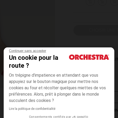
23-
27-
31-
26
30
34
CHOISIR UNE T
Continuer sans accepter
Un cookie pour la
DISPONIBILI
route ?
On trépigne d'impatience en attendant que vous
appuyiez sur le bouton magique pour mettre nos
cookies au four et récolter quelques miettes de vos
préférences. Alors, prêt à plonger dans le monde
succulent des cookies ?
Lire la politique de confidentialité
MODES DE LIVRAISON
Consentements certifiés par