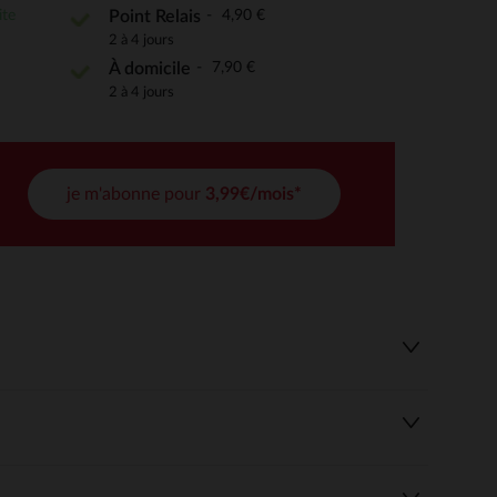
ite
4,90 €
Point Relais
2 à 4 jours
7,90 €
 Options
À domicile
2 à 4 jours
tres de confidentialité, en garantissant la conformité avec les
je m'abonne pour
3,99€/mois*