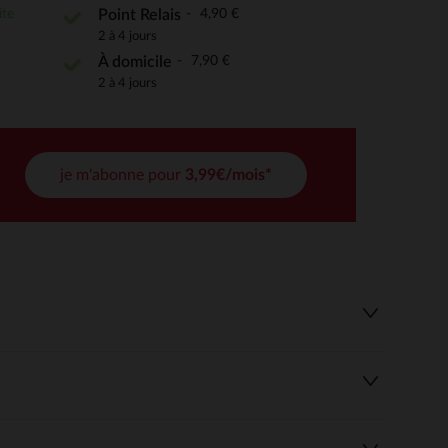
ite
4,90 €
Point Relais
2 à 4 jours
7,90 €
 Options
À domicile
2 à 4 jours
tres de confidentialité, en garantissant la conformité avec les
je m'abonne pour
3,99€/mois*