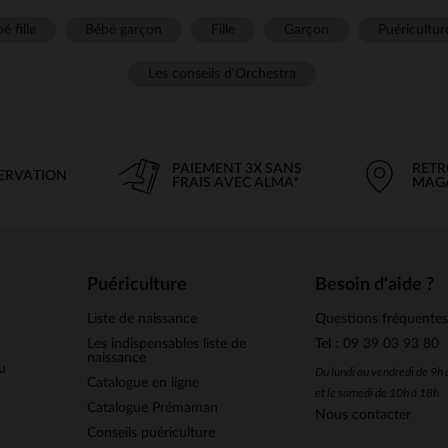
é fille
Bébé garçon
Fille
Garçon
Puéricultur
Les conseils d'Orchestra
PAIEMENT 3X SANS
RETR
SERVATION
FRAIS AVEC ALMA*
MAG
Puériculture
Besoin d'aide ?
Liste de naissance
Questions fréquente
Les indispensables liste de
Tel : 09 39 03 93 80
naissance
u
Du lundi au vendredi de 9h
Catalogue en ligne
et le samedi de 10h à 18h
Catalogue Prémaman
Nous contacter
Conseils puériculture