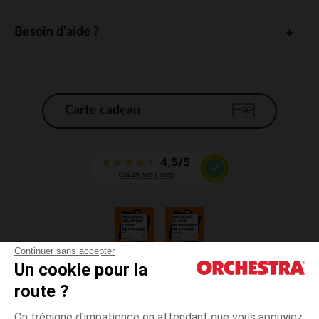
Besoin d'aide ?
Carte cadeau
Continuer sans accepter
Un cookie pour la
CGV
route ?
CGU
Mentions légales
On trépigne d'impatience en attendant que vous appuyiez