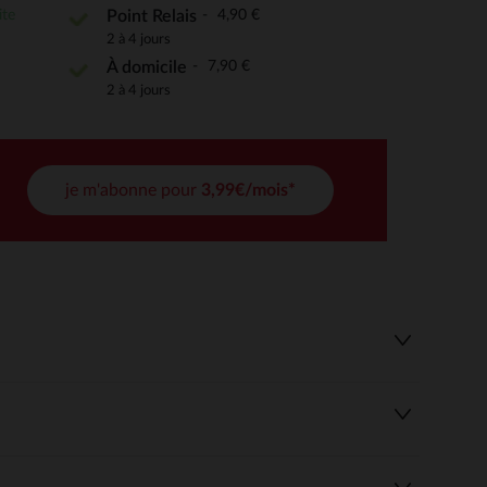
ite
4,90 €
Point Relais
2 à 4 jours
7,90 €
 Options
À domicile
2 à 4 jours
tres de confidentialité, en garantissant la conformité avec les
je m'abonne pour
3,99€/mois*