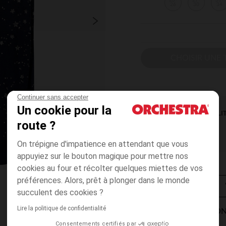
23-
27-
31-
26
30
34
CHOISIR UNE T
Continuer sans accepter
Un cookie pour la
DISPONIBILI
route ?
On trépigne d'impatience en attendant que vous
appuyiez sur le bouton magique pour mettre nos
cookies au four et récolter quelques miettes de vos
préférences. Alors, prêt à plonger dans le monde
succulent des cookies ?
Lire la politique de confidentialité
MODES DE LIVRAISON
Consentements certifiés par