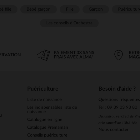
é fille
Bébé garçon
Fille
Garçon
Puéricultur
Les conseils d'Orchestra
PAIEMENT 3X SANS
RETR
SERVATION
FRAIS AVEC ALMA*
MAG
Puériculture
Besoin d'aide ?
Liste de naissance
Questions fréquente
Les indispensables liste de
Tel : 09 39 03 93 80
naissance
u
Du lundi au vendredi de 9h
Catalogue en ligne
et le samedi de 10h à 18h
Catalogue Prémaman
Nous contacter
Conseils puériculture