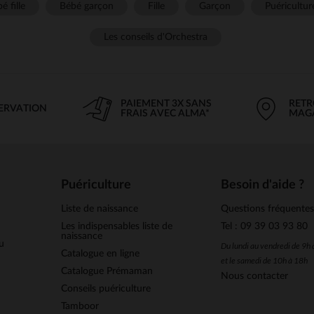
é fille
Bébé garçon
Fille
Garçon
Puéricultur
Les conseils d'Orchestra
PAIEMENT 3X SANS
RETR
SERVATION
FRAIS AVEC ALMA*
MAG
Puériculture
Besoin d'aide ?
Liste de naissance
Questions fréquente
Les indispensables liste de
Tel : 09 39 03 93 80
naissance
u
Du lundi au vendredi de 9h
Catalogue en ligne
et le samedi de 10h à 18h
Catalogue Prémaman
Nous contacter
Conseils puériculture
Tamboor