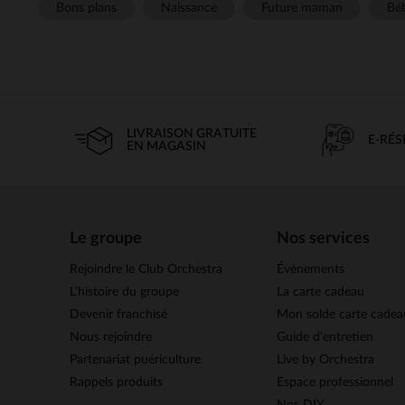
Bons plans
Naissance
Future maman
Béb
LIVRAISON GRATUITE
E-RÉ
EN MAGASIN
Le groupe
Nos services
Rejoindre le Club Orchestra
Évènements
L’histoire du groupe
La carte cadeau
Devenir franchisé
Mon solde carte cadea
Nous rejoindre
Guide d'entretien
Partenariat puériculture
Live by Orchestra
Rappels produits
Espace professionnel
Nos DIY