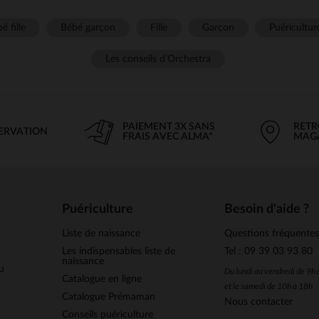
é fille
Bébé garçon
Fille
Garçon
Puéricultur
Les conseils d'Orchestra
PAIEMENT 3X SANS
RETR
SERVATION
FRAIS AVEC ALMA*
MAG
Puériculture
Besoin d'aide ?
Liste de naissance
Questions fréquente
Les indispensables liste de
Tel : 09 39 03 93 80
naissance
u
Du lundi au vendredi de 9h
Catalogue en ligne
et le samedi de 10h à 18h
Catalogue Prémaman
Nous contacter
Conseils puériculture