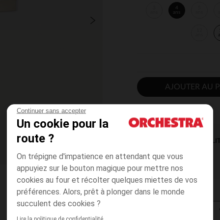
3
4
5
ans
ans
ans
12
ans
AJOUTER AU P
Continuer sans accepter
Un cookie pour la
route ?
DISPONIBILI
On trépigne d'impatience en attendant que vous
appuyiez sur le bouton magique pour mettre nos
cookies au four et récolter quelques miettes de vos
préférences. Alors, prêt à plonger dans le monde
succulent des cookies ?
Lire la politique de confidentialité