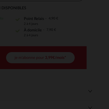
 DISPONIBLES
ite
4,90 €
Point Relais
 Options
2 à 4 jours
7,90 €
À domicile
tres de confidentialité, en garantissant la conformité avec les
2 à 4 jours
je m'abonne pour
3,99€/mois*