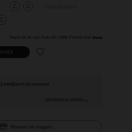
6
8
10
GUIDE DES TAILLES
ans
ans
ans
14
ans
Payez en 3x sans frais dès 100€ d'achat avec
Liste de souhaits
ANIER
TÉ IMMÉDIATE EN MAGASIN
sélectionner un magasin →
Réserver en magasin