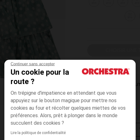
3
4
5
6
ans
ans
ans
ans
12
ans
CHOISIR UNE T
Continuer sans accepter
Un cookie pour la
route ?
DISPONIBILI
On trépigne d'impatience en attendant que vous
appuyiez sur le bouton magique pour mettre nos
cookies au four et récolter quelques miettes de vos
préférences. Alors, prêt à plonger dans le monde
succulent des cookies ?
Lire la politique de confidentialité