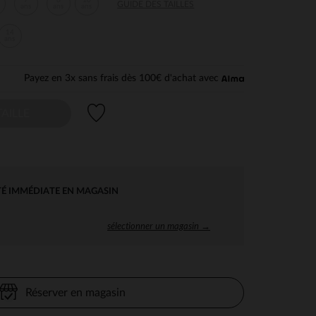
7
8
10
GUIDE DES TAILLES
ans
ans
ans
14
ans
Payez en 3x sans frais dès 100€ d'achat avec
Liste de souhaits
AILLE
TÉ IMMÉDIATE EN MAGASIN
sélectionner un magasin →
Réserver en magasin