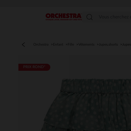
Menu
Orchestra
Enfant
Fille
Vêtements
Jupes,shorts
Jupes
PRIX ROND*