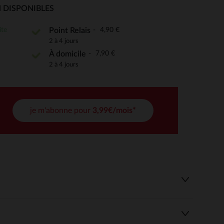
 DISPONIBLES
ite
4,90 €
Point Relais
 Options
2 à 4 jours
7,90 €
À domicile
tres de confidentialité, en garantissant la conformité avec les
2 à 4 jours
je m'abonne pour
3,99€/mois*