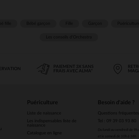
é fille
Bébé garçon
Fille
Garçon
Puéricultur
Les conseils d'Orchestra
PAIEMENT 3X SANS
RETR
SERVATION
FRAIS AVEC ALMA*
MAG
Puériculture
Besoin d'aide ?
Liste de naissance
Questions fréquente
Les indispensables liste de
Tel : 09 39 03 93 80
naissance
u
Du lundi au vendredi de 9h
Catalogue en ligne
et le samedi de 10h à 18h