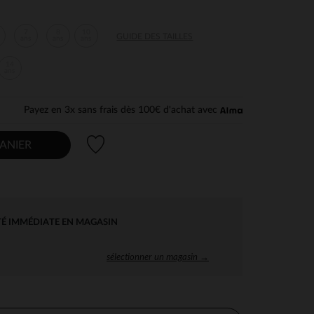
7
8
10
GUIDE DES TAILLES
ans
ans
ans
14
ans
Payez en 3x sans frais dès 100€ d'achat avec
Liste de souhaits
ANIER
TÉ IMMÉDIATE EN MAGASIN
sélectionner un magasin →