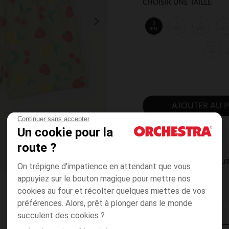
CHOISIR UNE TAILLE
3
4
5
6
ans
ans
ans
ans
12
ans
AJOUTER AU P
Continuer sans accepter
Un cookie pour la
route ?
DISPONIBILI
On trépigne d'impatience en attendant que vous
appuyiez sur le bouton magique pour mettre nos
cookies au four et récolter quelques miettes de vos
préférences. Alors, prêt à plonger dans le monde
succulent des cookies ?