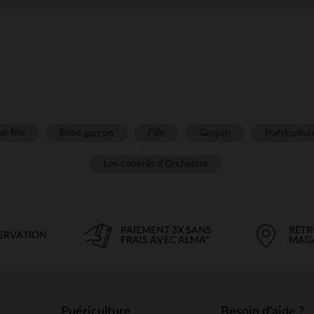
é fille
Bébé garçon
Fille
Garçon
Puéricultur
Les conseils d'Orchestra
PAIEMENT 3X SANS
RETR
SERVATION
FRAIS AVEC ALMA*
MAG
Puériculture
Besoin d'aide ?