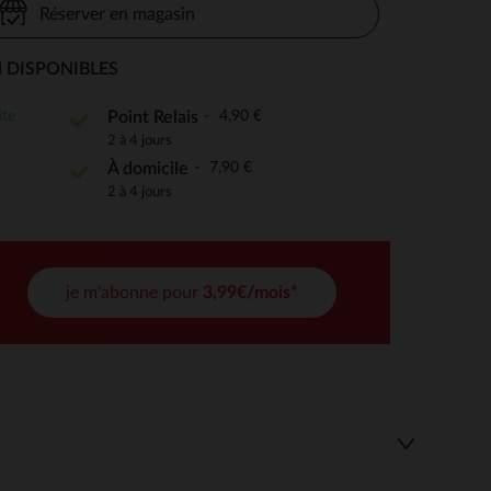
Réserver en magasin
 DISPONIBLES
 Options
ite
4,90 €
Point Relais
2 à 4 jours
tres de confidentialité, en garantissant la conformité avec les
7,90 €
À domicile
2 à 4 jours
je m'abonne pour
3,99€/mois*