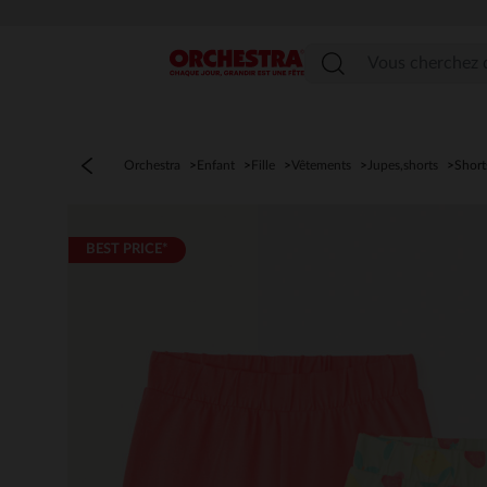
Menu
Orchestra
Enfant
Fille
Vêtements
Jupes,shorts
Short
BEST PRICE*