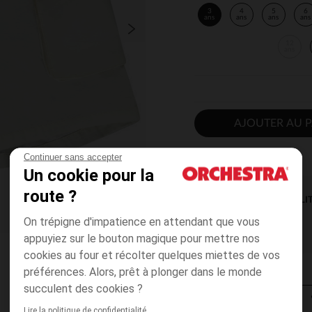
3
4
5
6
ans
ans
ans
ans
12
ans
AJOUTER AU P
Continuer sans accepter
Un cookie pour la
route ?
DISPONIBILI
On trépigne d'impatience en attendant que vous
appuyiez sur le bouton magique pour mettre nos
cookies au four et récolter quelques miettes de vos
préférences. Alors, prêt à plonger dans le monde
succulent des cookies ?
Lire la politique de confidentialité