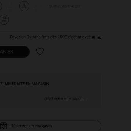
7
8
10
GUIDE DES TAILLES
ans
ans
ans
14
ans
Payez en 3x sans frais dès 100€ d'achat avec
Liste de souhaits
ANIER
TÉ IMMÉDIATE EN MAGASIN
sélectionner un magasin →
Réserver en magasin