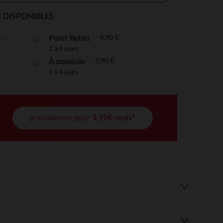
 DISPONIBLES
ite
4,90 €
Point Relais
 Options
2 à 4 jours
7,90 €
À domicile
tres de confidentialité, en garantissant la conformité avec les
2 à 4 jours
je m'abonne pour
3,99€/mois*