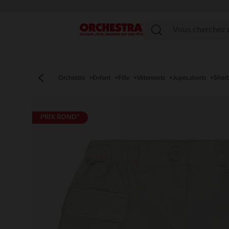
Menu
Orchestra
Enfant
Fille
Vêtements
Jupes,shorts
Short
PRIX ROND*