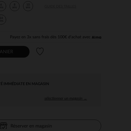
6
8
10
GUIDE DES TAILLES
ans
ans
ans
14
ans
Payez en 3x sans frais dès 100€ d'achat avec
Liste de souhaits
ANIER
TÉ IMMÉDIATE EN MAGASIN
sélectionner un magasin →
Réserver en magasin