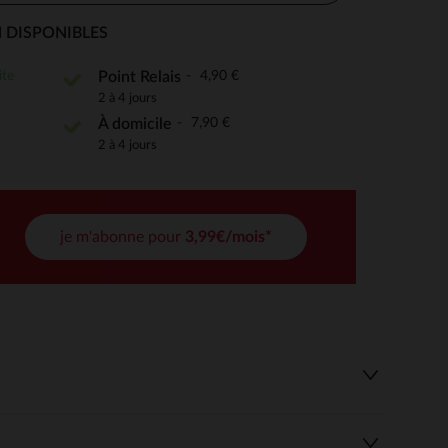
 DISPONIBLES
ite
4,90 €
Point Relais
 Options
2 à 4 jours
7,90 €
À domicile
tres de confidentialité, en garantissant la conformité avec les
2 à 4 jours
je m'abonne pour
3,99€/mois*