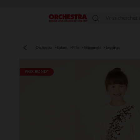
Menu
Orchestra
Enfant
Fille
Vêtements
Leggings
PRIX ROND*