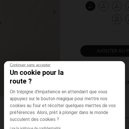
3
4
5
ans
ans
ans
12
ans
AJOUTER AU P
Continuer sans accepter
Un cookie pour la
route ?
DISPONIBILI
On trépigne d'impatience en attendant que vous
appuyiez sur le bouton magique pour mettre nos
cookies au four et récolter quelques miettes de vos
préférences. Alors, prêt à plonger dans le monde
succulent des cookies ?
Lire la politique de confidentialité