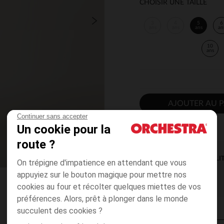
CHOISIR UNE TAILLE
3
4
5
6
ans
ans
ans
an
10
ans
AJOUTER AU P
Continuer sans accepter
Un cookie pour la
route ?
DISPONIBILI
On trépigne d'impatience en attendant que vous
appuyiez sur le bouton magique pour mettre nos
cookies au four et récolter quelques miettes de vos
préférences. Alors, prêt à plonger dans le monde
succulent des cookies ?