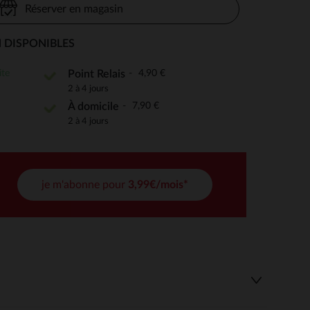
Réserver en magasin
 DISPONIBLES
 Options
ite
4,90 €
Point Relais
2 à 4 jours
tres de confidentialité, en garantissant la conformité avec les
7,90 €
À domicile
2 à 4 jours
je m'abonne pour
3,99€/mois*