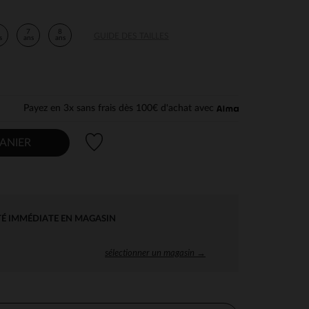
7
8
GUIDE DES TAILLES
s
ans
ans
Payez en 3x sans frais dès 100€ d'achat avec
Liste de souhaits
ANIER
TÉ IMMÉDIATE EN MAGASIN
sélectionner un magasin →