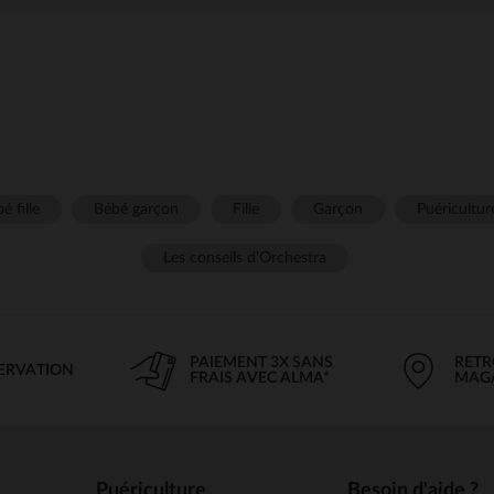
é fille
Bébé garçon
Fille
Garçon
Puéricultur
Les conseils d'Orchestra
PAIEMENT 3X SANS
RETR
SERVATION
FRAIS AVEC ALMA*
MAG
Puériculture
Besoin d'aide ?