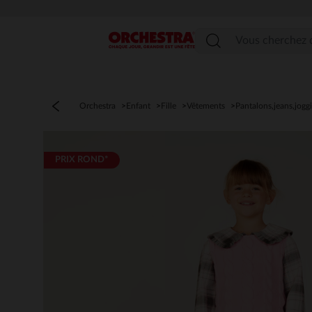
Menu
Orchestra
Enfant
Fille
Vêtements
Pantalons,jeans,jogg
PRIX ROND*