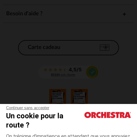
Besoin d'aide ?
Carte cadeau
Continuer sans accepter
Un cookie pour la
CGV
route ?
CGU
Mentions légales
On trépigne d'impatience en attendant que vous appuyiez