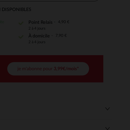
 DISPONIBLES
ite
4,90 €
Point Relais
 Options
2 à 4 jours
7,90 €
À domicile
tres de confidentialité, en garantissant la conformité avec les
2 à 4 jours
je m'abonne pour
3,99€/mois*