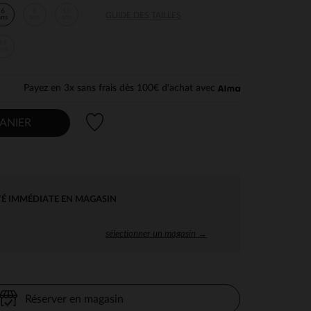
6
8
10
GUIDE DES TAILLES
ans
ans
ans
14
ans
Payez en 3x sans frais dès 100€ d'achat avec
Liste de souhaits
ANIER
TÉ IMMÉDIATE EN MAGASIN
sélectionner un magasin →
Réserver en magasin