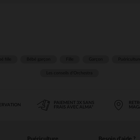
é fille
Bébé garçon
Fille
Garçon
Puéricultur
Les conseils d'Orchestra
PAIEMENT 3X SANS
RETR
SERVATION
FRAIS AVEC ALMA*
MAG
Puériculture
Besoin d'aide ?