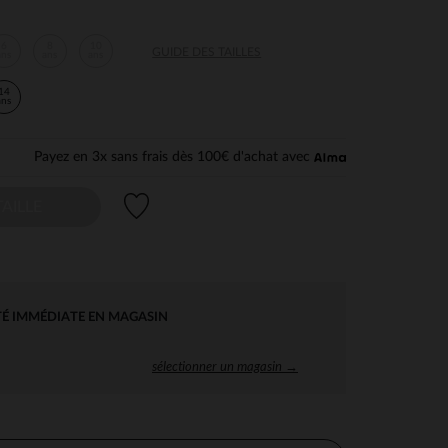
6
8
10
GUIDE DES TAILLES
ans
ans
ans
14
ans
Payez en 3x sans frais dès 100€ d'achat avec
Liste de souhaits
AILLE
TÉ IMMÉDIATE EN MAGASIN
sélectionner un magasin →