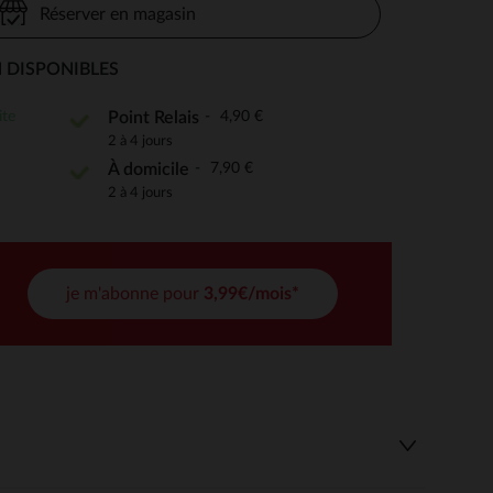
Réserver en magasin
 DISPONIBLES
 Options
ite
4,90 €
Point Relais
2 à 4 jours
tres de confidentialité, en garantissant la conformité avec les
7,90 €
À domicile
2 à 4 jours
je m'abonne pour
3,99€/mois*