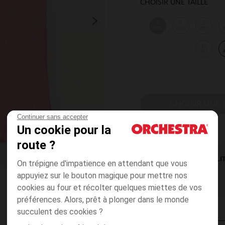
CHOISIR UNE TAILLE
3
4
5
ans
ans
ans
12
ans
CHOISIR UNE T
Continuer sans accepter
Un cookie pour la
route ?
DISPONIBILI
On trépigne d'impatience en attendant que vous
appuyiez sur le bouton magique pour mettre nos
cookies au four et récolter quelques miettes de vos
préférences. Alors, prêt à plonger dans le monde
succulent des cookies ?