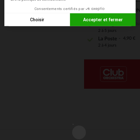
Consentements certifiés par
MODES DE LIVRAISON
Choisir
Accepter et fermer
Gratu
En magasin
Axeptio consent
Plateforme de Gestion du Consentement : Personnalisez vos
2 à 5 jours
4,90 €
La Poste
Notre plateforme vous permet d'adapter et de gérer vos paramè
2 à 4 jours