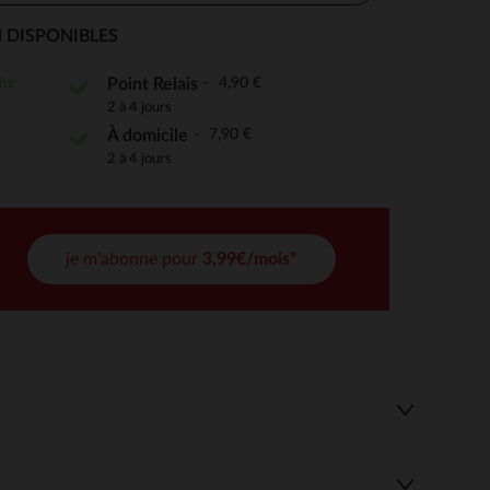
 DISPONIBLES
ite
4,90 €
Point Relais
 Options
2 à 4 jours
7,90 €
À domicile
tres de confidentialité, en garantissant la conformité avec les
2 à 4 jours
je m'abonne pour
3,99€/mois*