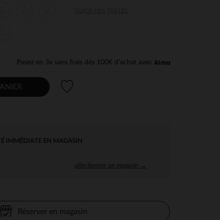
6
8
10
GUIDE DES TAILLES
ans
ans
ans
14
ans
Payez en 3x sans frais dès 100€ d'achat avec
Liste de souhaits
ANIER
TÉ IMMÉDIATE EN MAGASIN
sélectionner un magasin →
Réserver en magasin