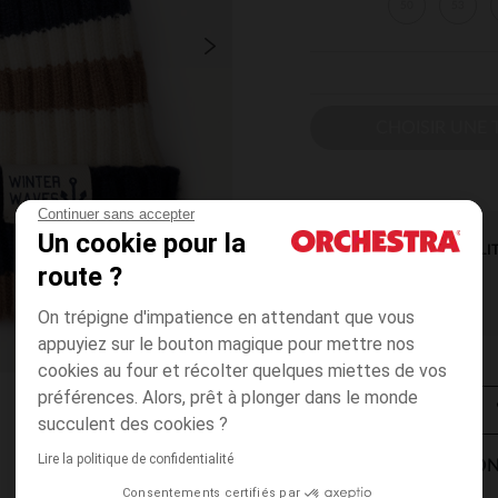
50
53
CHOISIR UNE T
Continuer sans accepter
Un cookie pour la
DISPONIBILI
route ?
On trépigne d'impatience en attendant que vous
appuyiez sur le bouton magique pour mettre nos
cookies au four et récolter quelques miettes de vos
préférences. Alors, prêt à plonger dans le monde
succulent des cookies ?
Lire la politique de confidentialité
MODES DE LIVRAISON
Consentements certifiés par