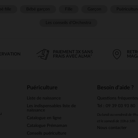
é fille
Bébé garçon
Fille
Garçon
Puéricultur
Les conseils d'Orchestra
PAIEMENT 3X SANS
RETR
SERVATION
FRAIS AVEC ALMA*
MAG
Puériculture
Besoin d'aide ?
Liste de naissance
Questions fréquente
Les indispensables liste de
Tel : 09 39 03 93 80
naissance
u
Du lundi au vendredi de 9h
Catalogue en ligne
et le samedi de 10h à 18h
Catalogue Prémaman
Nous contacter
Conseils puériculture