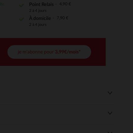
ite
4,90 €
Point Relais
2 à 4 jours
7,90 €
 Options
À domicile
2 à 4 jours
tres de confidentialité, en garantissant la conformité avec les
je m'abonne pour
3,99€/mois*