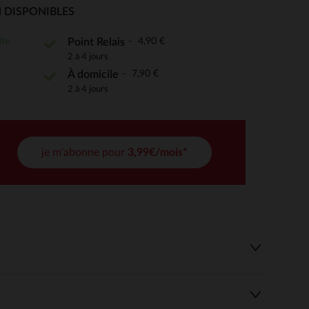
 DISPONIBLES
ite
4,90 €
Point Relais
2 à 4 jours
 Options
7,90 €
À domicile
tres de confidentialité, en garantissant la conformité avec les
2 à 4 jours
je m'abonne pour
3,99€/mois*