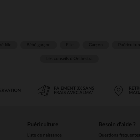
é fille
Bébé garçon
Fille
Garçon
Puéricultur
Les conseils d'Orchestra
PAIEMENT 3X SANS
RETR
SERVATION
FRAIS AVEC ALMA*
MAG
Puériculture
Besoin d'aide ?
Liste de naissance
Questions fréquente