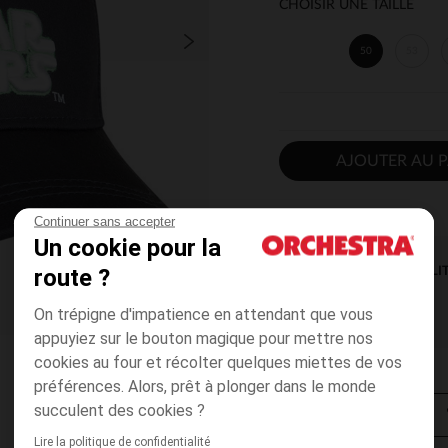
CHOISIR UNE TAILLE
50
53
AJOUTER AU P
Continuer sans accepter
Un cookie pour la
route ?
DISPONIBILI
On trépigne d'impatience en attendant que vous
appuyiez sur le bouton magique pour mettre nos
cookies au four et récolter quelques miettes de vos
préférences. Alors, prêt à plonger dans le monde
succulent des cookies ?
Lire la politique de confidentialité