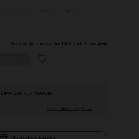
6
8
GUIDE DES TAILLES
s
ans
ans
Payez en 3x sans frais dès 100€ d'achat avec
Liste de souhaits
AILLE
TÉ IMMÉDIATE EN MAGASIN
sélectionner un magasin →
Réserver en magasin