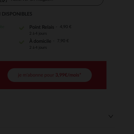
 DISPONIBLES
 Options
ite
4,90 €
Point Relais
2 à 4 jours
tres de confidentialité, en garantissant la conformité avec les
7,90 €
À domicile
2 à 4 jours
je m'abonne pour
3,99€/mois*