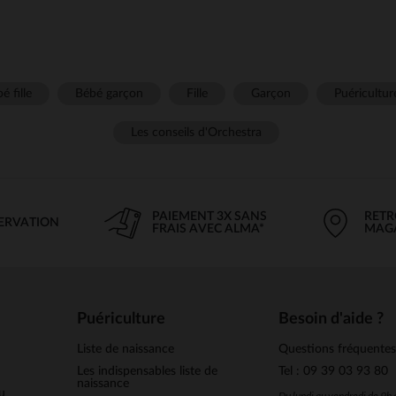
é fille
Bébé garçon
Fille
Garçon
Puéricultur
Les conseils d'Orchestra
PAIEMENT 3X SANS
RETR
SERVATION
FRAIS AVEC ALMA*
MAG
Puériculture
Besoin d'aide ?
Liste de naissance
Questions fréquente
Les indispensables liste de
Tel : 09 39 03 93 80
naissance
u
Du lundi au vendredi de 9h