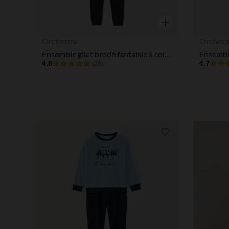
Aperçu rapide
Orchestra
Orchest
Ensemble gilet brodé fantaisie à col teddy + jogging garçon
4.8
4.7
(28)
Liste de souhaits