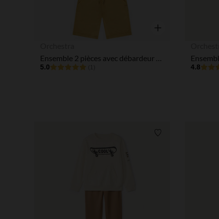
Aperçu rapide
Orchestra
Orchest
Ensemble 2 pièces avec débardeur printé garçon
5.0
4.8
(1)
Liste de souhaits