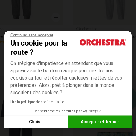
Aperçu rapide
ra
Orchestra
Continuer sans accepter
Ensemble jogging molleton printé garçon
Un cookie pour la
4.7
(52)
(3)
route ?
On trépigne d'impatience en attendant que vous
appuyiez sur le bouton magique pour mettre nos
cookies au four et récolter quelques miettes de vos
préférences. Alors, prêt à plonger dans le monde
Liste de souhaits
succulent des cookies ?
Lire la politique de confidentialité
Consentements certifiés par
Choisir
Accepter et fermer
Axeptio consent
Plateforme de Gestion du Consentement : Personnalisez vos