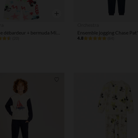
Aperçu rapide
ra
Orchestra
Ensemble débardeur + bermuda Mickey Disney garçon
4.8
(20)
(64)
Liste de souhaits