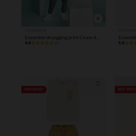
Aperçu rapide
Orchestra
Orchest
Ensemble de jogging print Chase de la Pat'Patrouille garçon
4.6
5.0
(5)
Liste de souhaits
PRIX ROND*
BEST PRICE