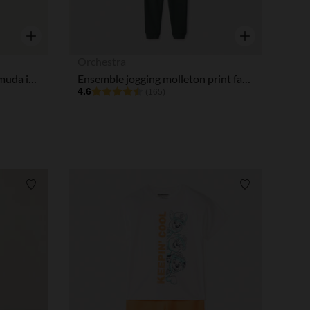
tres de confidentialité, en garantissant la conformité avec les
Aperçu rapide
Aperçu rapide
Orchestra
Ensemble court t-shirt + bermuda imprimé jungle garçon
Ensemble jogging molleton print fantaisie garçon
4.6
(165)
Liste de souhaits
Liste de souha