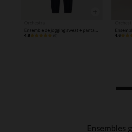
Aperçu rapide
Orchestra
Orchest
Ensemble de jogging sweat + pantalon print fantaisie garçon
Ensemble
4.8
4.6
(6)
Ensembles ga