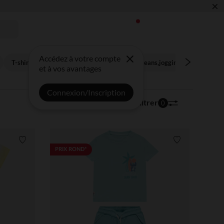
×
 !
Accédez à votre compte
T-shirts
Chemises,polos
Pantalons,jeans,joggings
Pulls,gi
et à vos avantages
Connexion/Inscription
62 articles
Trier | Filtrer
0
Liste de souhaits
Liste de souha
PRIX ROND*