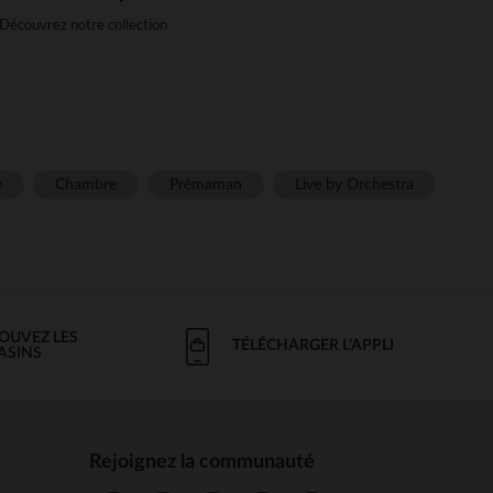
 Découvrez notre collection
 en passant par les moments
 pièces coordonnées et faciles à
mbles ? Suivez le guide !
fs
à leur image :
r
e
Chambre
Prémaman
Live by Orchestra
eurs aventures sans jamais les
OUVEZ LES
TÉLÉCHARGER L'APPLI
chic
ASINS
Rejoignez la communauté