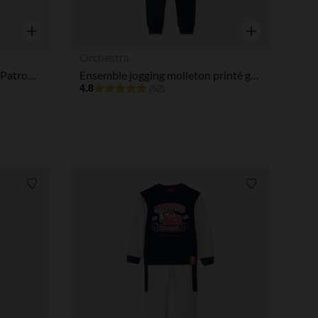
Aperçu rapide
Aperçu rapide
Orchestra
Ensemble jogging Chase Pat'Patrouille garçon
Ensemble jogging molleton printé garçon
4.8
(52)
Liste de souhaits
Liste de souha