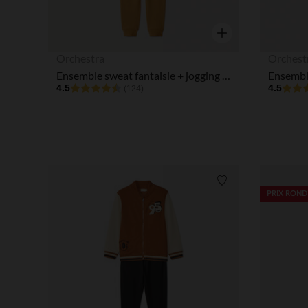
Aperçu rapide
Orchestra
Orchest
Ensemble sweat fantaisie + jogging garçon
4.5
4.5
(124)
Liste de souhaits
PRIX ROND