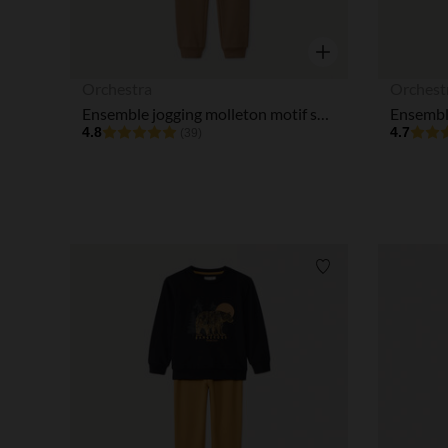
Aperçu rapide
Orchestra
Orchest
Ensemble jogging molleton motif skate en relief garçon
4.8
4.7
(39)
Liste de souhaits