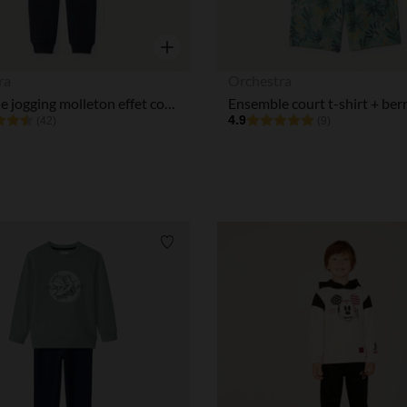
Notre plateforme vous permet d'adapter et de gérer vos paramè
Aperçu rapide
ra
Orchestra
Ensemble jogging molleton effet color block garçon
4.9
(42)
(9)
Liste de souhaits