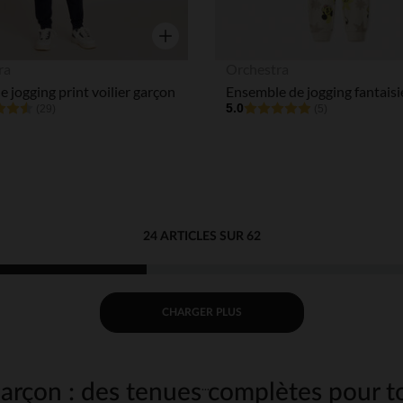
Aperçu rapide
ra
Orchestra
 jogging print voilier garçon
5.0
(29)
(5)
24 ARTICLES SUR 62
CHARGER PLUS
rçon : des tenues complètes pour to