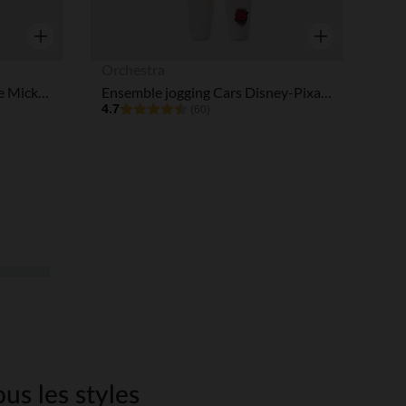
Aperçu rapide
Aperçu rapide
Orchestra
Ensemble de jogging fantaisie Mickey Mouse garçon
Ensemble jogging Cars Disney-Pixar garçon
4.7
(60)
us les styles