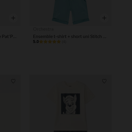
Aperçu rapide
Aperçu rapide
Orchestra
Ensemble 2 pièces bi-matière Pat'Patrouille garçon
Ensemble t-shirt + short uni Stitch Disney garçon
5.0
(4)
Liste de souhaits
Liste de souha