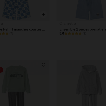
Aperçu rapide
ra
Orchestra
Ensemble t-shirt manches courtes + bermuda damier garçon
5.0
(7)
(8)
Liste de souhaits
*