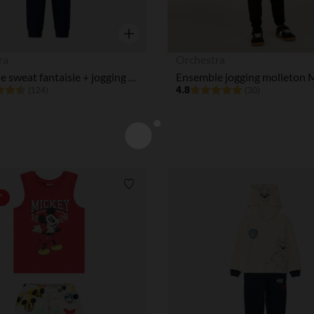
Aperçu rapide
ra
Orchestra
Ensemble sweat fantaisie + jogging garçon
4.8
(124)
(30)
Liste de souhaits
*