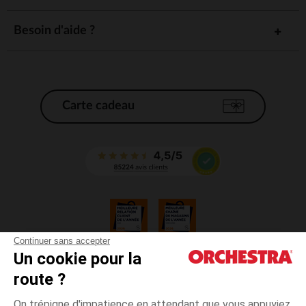
Besoin d'aide ?
Carte cadeau
Continuer sans accepter
Un cookie pour la
CGV
route ?
CGU
Mentions légales
On trépigne d'impatience en attendant que vous appuyiez