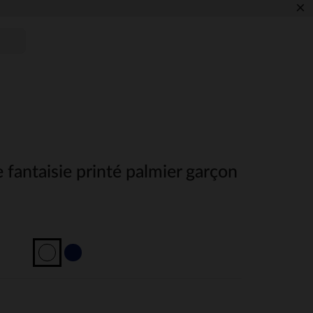
×
e fantaisie printé palmier garçon