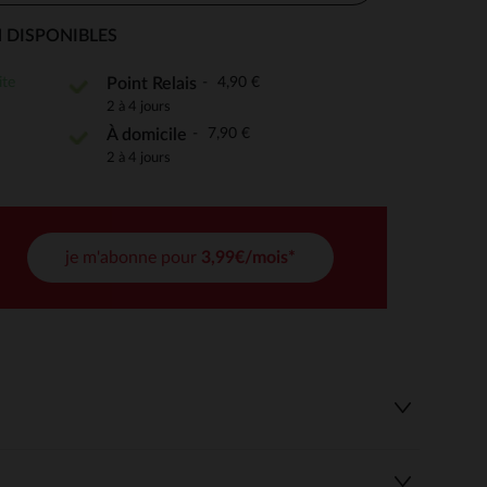
 DISPONIBLES
ite
4,90 €
Point Relais
 Options
2 à 4 jours
7,90 €
À domicile
tres de confidentialité, en garantissant la conformité avec les
2 à 4 jours
je m'abonne pour
3,99€/mois*