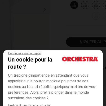
3
4
5
ans
ans
ans
12
ans
AJOUTER AU P
Continuer sans accepter
Un cookie pour la
route ?
DISPONIBILI
On trépigne d'impatience en attendant que vous
appuyiez sur le bouton magique pour mettre nos
cookies au four et récolter quelques miettes de vos
préférences. Alors, prêt à plonger dans le monde
succulent des cookies ?
Lire la politique de confidentialité