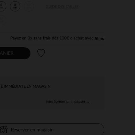
6
8
10
GUIDE DES TAILLES
ans
ans
ans
14
ans
Payez en 3x sans frais dès 100€ d'achat avec
Liste de souhaits
ANIER
TÉ IMMÉDIATE EN MAGASIN
sélectionner un magasin →
Réserver en magasin