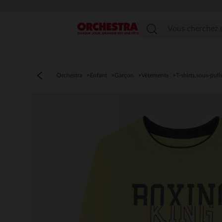
Menu
Orchestra
Enfant
Garçon
Vêtements
T-shirts,sous-pull