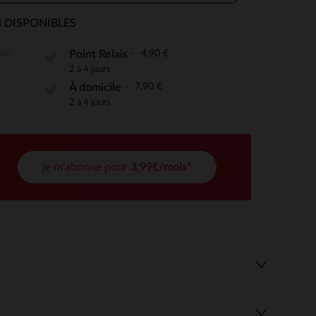
 DISPONIBLES
ite
4,90 €
Point Relais
 Options
2 à 4 jours
7,90 €
À domicile
tres de confidentialité, en garantissant la conformité avec les
2 à 4 jours
je m'abonne pour
3,99€/mois*