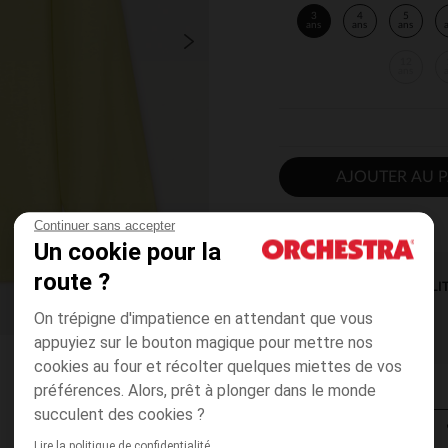
3
4
5
ans
ans
ans
12
ans
AJOUTER AU P
Continuer sans accepter
Un cookie pour la
route ?
DISPONIBILI
On trépigne d'impatience en attendant que vous
appuyiez sur le bouton magique pour mettre nos
cookies au four et récolter quelques miettes de vos
préférences. Alors, prêt à plonger dans le monde
succulent des cookies ?
Lire la politique de confidentialité