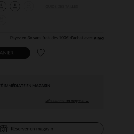
6
8
10
GUIDE DES TAILLES
ans
ans
ans
14
ans
Payez en 3x sans frais dès 100€ d'achat avec
Liste de souhaits
ANIER
TÉ IMMÉDIATE EN MAGASIN
sélectionner un magasin →
Réserver en magasin