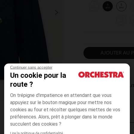
3
4
5
ans
ans
ans
12
ans
AJOUTER AU P
Continuer sans accepter
Un cookie pour la
route ?
DISPONIBILI
On trépigne d'impatience en attendant que vous
appuyiez sur le bouton magique pour mettre nos
cookies au four et récolter quelques miettes de vos
préférences. Alors, prêt à plonger dans le monde
succulent des cookies ?
Lire la politique de confidentialité