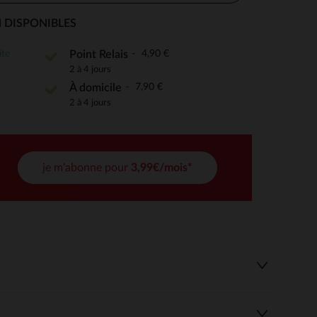
 DISPONIBLES
ite
4,90 €
Point Relais
 Options
2 à 4 jours
7,90 €
À domicile
tres de confidentialité, en garantissant la conformité avec les
2 à 4 jours
je m'abonne pour
3,99€/mois*