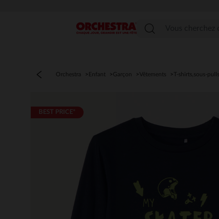
Menu
Orchestra
Enfant
Garçon
Vêtements
T-shirts,sous-pull
BEST PRICE*