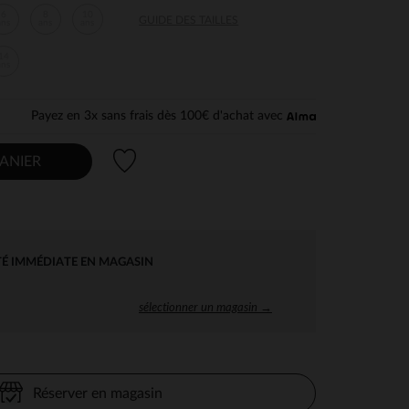
6
8
10
GUIDE DES TAILLES
ans
ans
ans
14
ans
Payez en 3x sans frais dès 100€ d'achat avec
Liste de souhaits
ANIER
TÉ IMMÉDIATE EN MAGASIN
sélectionner un magasin →
Réserver en magasin