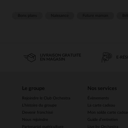
Bons plans
Naissance
Future maman
Béb
LIVRAISON GRATUITE
E-RÉ
EN MAGASIN
Le groupe
Nos services
Rejoindre le Club Orchestra
Évènements
L’histoire du groupe
La carte cadeau
Devenir franchisé
Mon solde carte cadea
Nous rejoindre
Guide d'entretien
Partenariat puériculture
Live by Orchestra