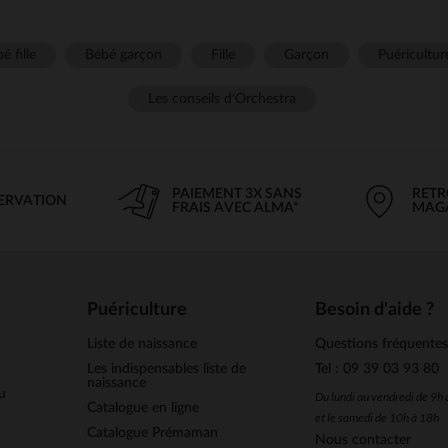
é fille
Bébé garçon
Fille
Garçon
Puéricultur
Les conseils d'Orchestra
PAIEMENT 3X SANS
RETR
SERVATION
FRAIS AVEC ALMA*
MAG
Puériculture
Besoin d'aide ?
Liste de naissance
Questions fréquente
Les indispensables liste de
Tel : 09 39 03 93 80
naissance
u
Du lundi au vendredi de 9h
Catalogue en ligne
et le samedi de 10h à 18h
Catalogue Prémaman
Nous contacter