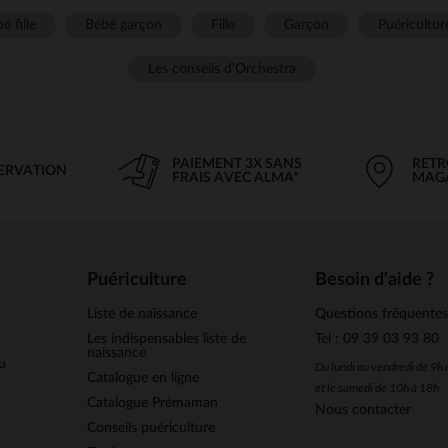
é fille
Bébé garçon
Fille
Garçon
Puéricultur
Les conseils d'Orchestra
PAIEMENT 3X SANS
RETR
SERVATION
FRAIS AVEC ALMA*
MAG
Puériculture
Besoin d'aide ?
Liste de naissance
Questions fréquente
Les indispensables liste de
Tel : 09 39 03 93 80
naissance
u
Du lundi au vendredi de 9h
Catalogue en ligne
et le samedi de 10h à 18h
Catalogue Prémaman
Nous contacter
Conseils puériculture