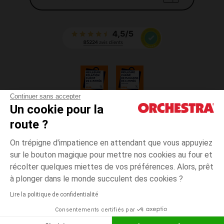
Continuer sans accepter
Un cookie pour la
CGV
route ?
CGU
Mentions légales
On trépigne d'impatience en attendant que vous appuyiez
*Conditions des offres en cours
sur le bouton magique pour mettre nos cookies au four et
Données personnelles
récolter quelques miettes de vos préférences. Alors, prêt
Noir
Noir
Unique
Gestion des cookies
à plonger dans le monde succulent des cookies ?
Accessibilité : non conforme
Lire la politique de confidentialité
Payez en 3x sans frais dès 100€ d'achat avec
Orchestra adhère au code déontologique de la Fédération du e-commerce
Consentements certifiés par
et de la vente à distance française (FEVAD) et au système de Médiation du
Liste d
AJOUTER AU PANIER
e-commerce