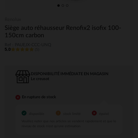
Renolux
Siège auto réhausseur Renofix2 isofix 100-
150cm carbon
Ref : PAUEJX-CCC-UNQ
5.0
(5)
DISPONIBILITÉ IMMÉDIATE EN MAGASIN
le creusot
En rupture de stock
disponible
stock limité
épuisé
Veuillez noter que nos articles se vendent rapidement et que le
niveau de stock n'est qu'une estimation