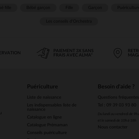
é fille
Bébé garçon
Fille
Garçon
Puéricultur
Les conseils d'Orchestra
PAIEMENT 3X SANS
RETR
SERVATION
FRAIS AVEC ALMA*
MAG
Puériculture
Besoin d'aide ?
Liste de naissance
Questions fréquente
Les indispensables liste de
Tel : 09 39 03 93 80
naissance
u
Du lundi au vendredi de 9h
Catalogue en ligne
et le samedi de 10h à 18h
Catalogue Prémaman
Nous contacter
Conseils puériculture