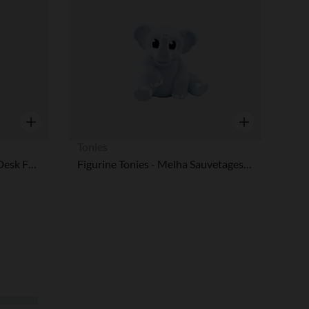
Aperçu rapide
Aperçu rapide
Tonies
Pot à crayons en céramique Desk Friends - Teddy Bear
Figurine Tonies - Melha Sauvetages dans les grands espaces