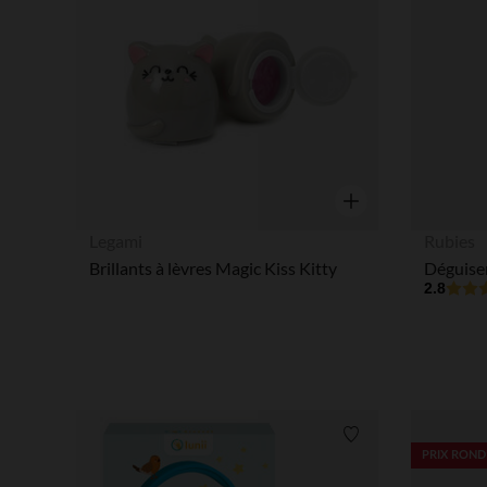
Aperçu rapide
Legami
Rubies
Brillants à lèvres Magic Kiss Kitty
2.8
Liste de souhaits
PRIX ROND