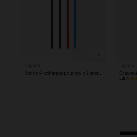
Aperçu rapide
Legami
Legami
Set de 4 recharges pour stylo à encre gel effaçable Travel
5.0