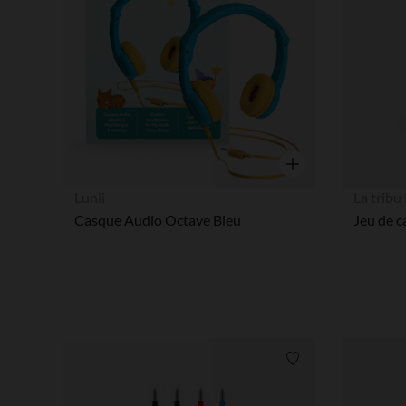
Aperçu rapide
Lunii
La trib
Casque Audio Octave Bleu
Jeu de c
Liste de souhaits