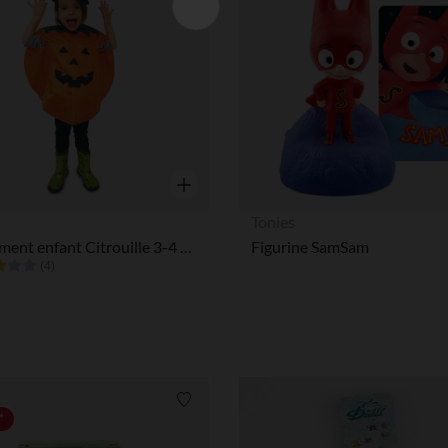
Aperçu rapide
Tonies
Déguisement enfant Citrouille 3-4 ans
Figurine SamSam
(4)
Liste de souhaits
*