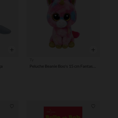
Aperçu rapide
Aperçu rapide
Ty
ga
Peluche Beanie Boo's 15 cm Fantasia la licorne
Liste de souhaits
Liste de souha