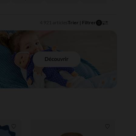
4 921 articles
Trier | Filtrer
0
Liste de souhaits
Liste de souha