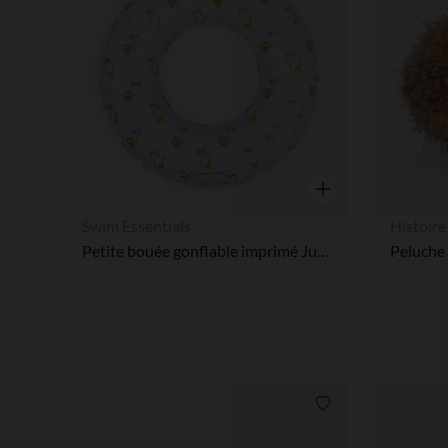
Aperçu rapide
Swim Essentials
Histoire
Petite bouée gonflable imprimé Jungle Ø 55 cm
Liste de souhaits