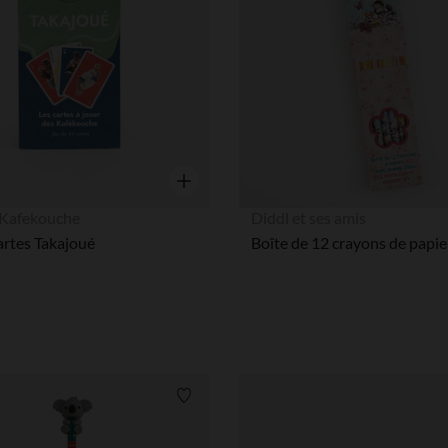
Aperçu rapide
u Kafekouche
Diddl et ses amis
artes Takajoué
Liste de souhaits