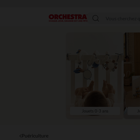
Menu
Jouets 0-3 ans
J
Puériculture