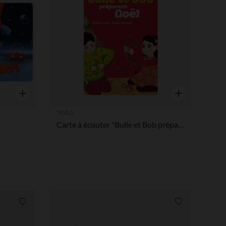
Aperçu rapide
Aperçu rapide
Yoto
Carte à écouter "Bulle et Bob préparent Noël"
Liste de souhaits
Liste de souha