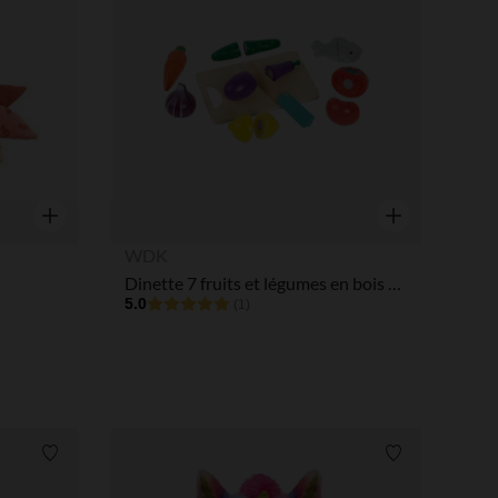
 Options
tres de confidentialité, en garantissant la conformité avec les
Aperçu rapide
Aperçu rapide
WDK
Dinette 7 fruits et légumes en bois à couper
5.0
(1)
Liste de souhaits
Liste de souha