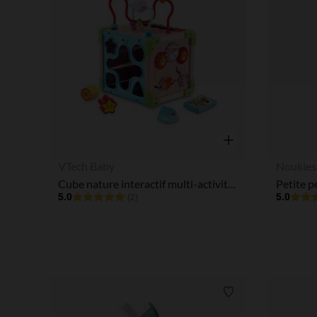
Aperçu rapide
VTech Baby
Noukies
Cube nature interactif multi-activités
5.0
5.0
(2)
Liste de souhaits