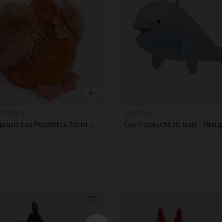
Aperçu rapide
 d'Ours
Domiva
Peluche poule Les Poulettes 20cm Orange
Gant-peluche de bain - Belu
Liste de souhaits