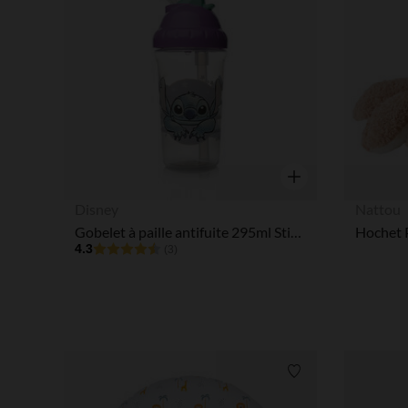
Aperçu rapide
Disney
Nattou
Gobelet à paille antifuite 295ml Stitch Disney
Hochet 
4.3
(3)
Liste de souhaits