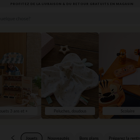
VOUS ALLEZ ADORER LA RENTRÉE ! DÉCOUVREZ LA NOUVELLE COLLECTION
ouets 3 ans et +
Peluches, doudous
Scolaire
Jouets
Nouveautés
Bons plans
Préparez la rentr