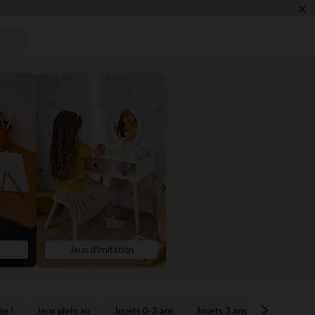
×
 !
Jeux d'imitation
ée !
Jeux plein air
Jouets 0-3 ans
Jouets 3 ans et +
Livres