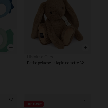
Aperçu rapide
Aperçu rapide
Histoire d'Ours
Petite peluche Le lapin noisette 32 cm
Liste de souhaits
Liste de souha
PRIX ROND*