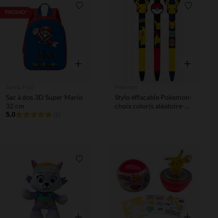
Liste de souhaits
Liste de 
PROMO*
Aperçu rapide
Aperçu rapi
Safety First
Pokemon
Sac à dos 3D Super Mario
Stylo éffacable Pokemon-
32 cm
choix coloris aléatoire-
5.0
1pc
(1)
Liste de souhaits
Liste de 
Aperçu rapide
Aperçu rapi