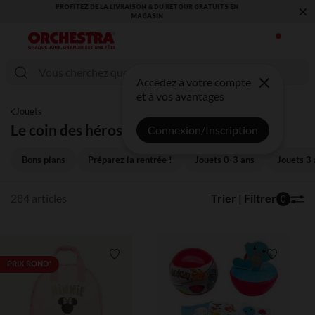
×
VOUS ALLEZ ADORER LA RENTRÉE ! DÉCOUVREZ LA NOUVELLE
COLLECTION !
Accédez à votre compte
et à vos avantages
Jouets
Le coin des héros
Connexion/Inscription
Bons plans
Préparez la rentrée !
Jouets 0-3 ans
Jouets 3 
284 articles
Trier | Filtrer
0
Liste de souhaits
Liste de 
PRIX ROND*