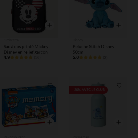
Aperçu rapide
Aperçu rapi
Orchestra
Disney
Sac à dos printé Mickey
Peluche Stitch Disney
Disney en relief garçon
50cm
4.9
5.0
(16)
(2)
Liste de souhaits
Liste de 
- 20% AVEC LE CLUB
Aperçu rapide
Aperçu rapi
Ravensburger
Prémaman