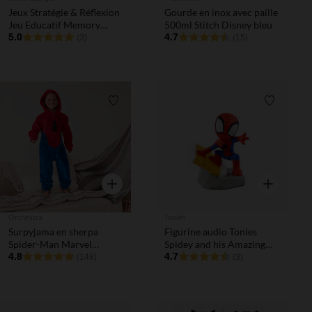
Jeux Stratégie & Réflexion
Gourde en inox avec paille
Jeu Educatif Memory
500ml Stitch Disney bleu
Pat'Patrouille
5.0
4.7
(3)
(15)
Liste de souhaits
Liste de 
Aperçu rapide
Aperçu rapi
Orchestra
Tonies
Surpyjama en sherpa
Figurine audio Tonies
Spider-Man Marvel
Spidey and his Amazing
garçon
4.8
Friends
4.7
(148)
(3)