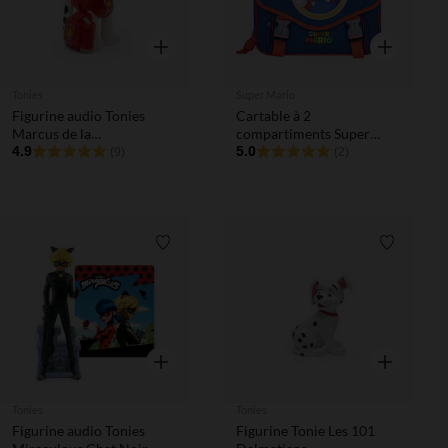
Aperçu rapide
Aperçu rapi
Tonies
Super Mario
Figurine audio Tonies
Cartable à 2
Marcus de la
compartiments Super
Pat'Patrouille
4.9
Mario bleu
5.0
(9)
(2)
Liste de souhaits
Liste de 
Aperçu rapide
Aperçu rapi
Tonies
Tonies
Figurine audio Tonies
Figurine Tonie Les 101