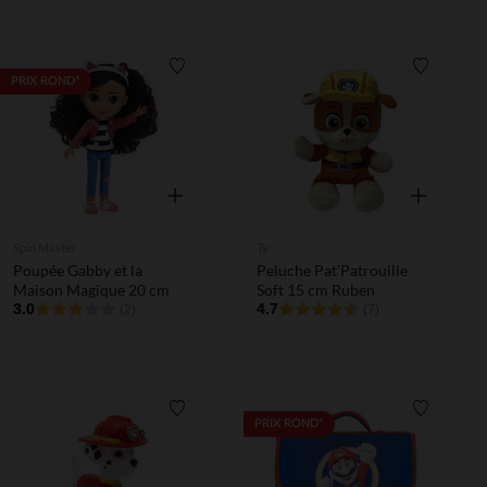
Liste de souhaits
Liste de 
PRIX ROND*
Aperçu rapide
Aperçu rapi
Spin Master
Ty
Poupée Gabby et la
Peluche Pat'Patrouille
Maison Magique 20 cm
Soft 15 cm Ruben
3.0
4.7
(2)
(7)
Liste de souhaits
Liste de 
PRIX ROND*