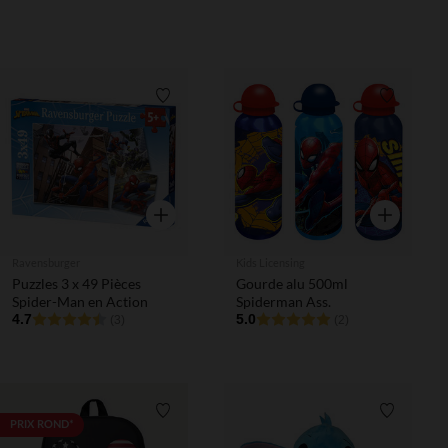
Liste de souhaits
Liste de 
Aperçu rapide
Aperçu rapi
Ravensburger
Kids Licensing
Puzzles 3 x 49 Pièces
Gourde alu 500ml
Spider-Man en Action
Spiderman Ass.
4.7
5.0
(3)
(2)
Liste de souhaits
Liste de 
PRIX ROND*