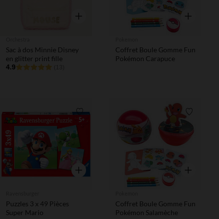
Aperçu rapide
Aperçu rapi
Orchestra
Pokemon
Sac à dos Minnie Disney
Coffret Boule Gomme Fun
en glitter print fille
Pokémon Carapuce
4.9
(13)
Liste de souhaits
Liste de 
Aperçu rapide
Aperçu rapi
Ravensburger
Pokemon
Puzzles 3 x 49 Pièces
Coffret Boule Gomme Fun
Super Mario
Pokémon Salamèche