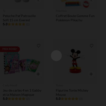
Ty
Pokemon
Peluche Pat'Patrouille
Coffret Boule Gomme Fun
Soft 15 cm Everest
Pokémon Pikachu
5.0
(1)
Liste de souhaits
Liste de 
PRIX ROND*
Aperçu rapide
Aperçu rapi
Carta Mundi
Tonies
Jeu de cartes 4 en 1 Gabby
Figurine Tonie Mickey
et la Maison Magique
Mouse
5.0
5.0
(2)
(3)