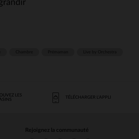
 grandir
 sélection de
,
livres pour enfants
es classiques, documentaires,
rtes de l'imaginaire et de la
res de l'enfance !
osité
toure :
e
Chambre
Prémaman
Live by Orchestra
ention des plus petits pour des
OUVEZ LES
TÉLÉCHARGER L'APPLI
ASINS
aire
nteurs :
Rejoignez la communauté