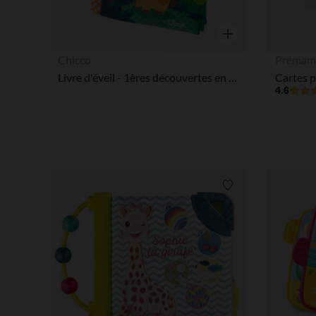
Aperçu rapide
Chicco
Prémam
Livre d'éveil - 1ères découvertes en balade
4.6
Liste de souhaits