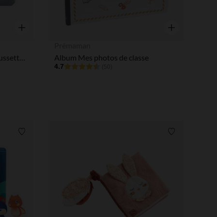
Aperçu rapide
Aperçu rapide
Prémaman
Livre d'éveil en tissu pour poussette Forest Friends
Album Mes photos de classe
4.7
(50)
Liste de souhaits
Liste de souha
 Options