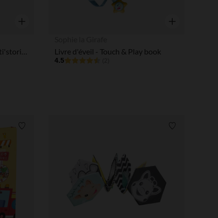
Aperçu rapide
Aperçu rapide
Sophie la Girafe
Jouet d'éveil la ferme Magneti'stories
Livre d'éveil - Touch & Play book
4.5
(2)
Liste de souhaits
Liste de souha