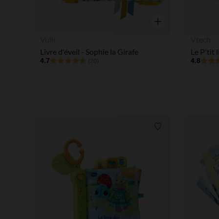
Aperçu rapide
Vulli
Vtech
Livre d'éveil - Sophie la Girafe
4.7
4.8
(20)
Liste de souhaits