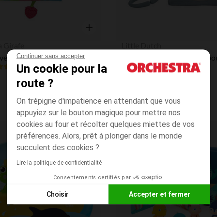
Aperçu rapide
a Girafe
Little Dutch
Continuer sans accepter
veil en tissu
Un cookie pour la
5.0
(2)
(1)
route ?
On trépigne d'impatience en attendant que vous
appuyiez sur le bouton magique pour mettre nos
cookies au four et récolter quelques miettes de vos
préférences. Alors, prêt à plonger dans le monde
Liste de souhaits
succulent des cookies ?
Lire la politique de confidentialité
Consentements certifiés par
Choisir
Accepter et fermer
Axeptio consent
Plateforme de Gestion du Consentement : Personnalisez vos