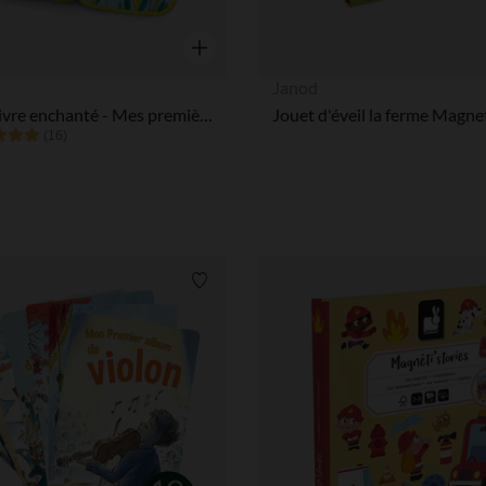
Aperçu rapide
Janod
Le P'tit livre enchanté - Mes premières comptines
(16)
Liste de souhaits