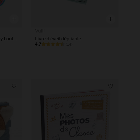
Aperçu rapide
Aperçu rapide
Vulli
Super livre Enchanté des Baby Loulous - Bleu
Livre d'éveil dépliable
4.7
(14)
Liste de souhaits
Liste de souha