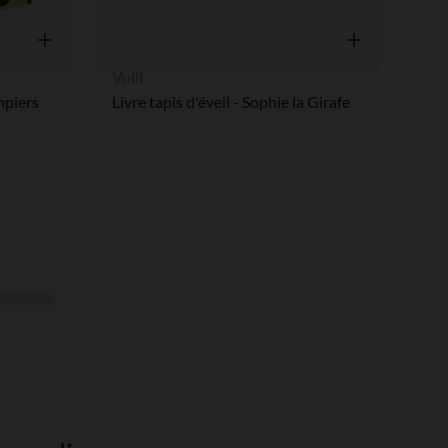
Aperçu rapide
Aperçu rapide
Vulli
mpiers
Livre tapis d'éveil - Sophie la Girafe