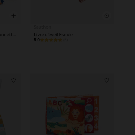
tres de confidentialité, en garantissant la conformité avec les
Aperçu rapide
Aperçu rapide
Sauthon
Livre de bain avec ses 5 marionnettes d'animaux marins
Livre d'éveil Esmée
5.0
(6)
Liste de souhaits
Liste de souha