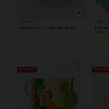
Aperçu rapide
Noukies
Sophie l
Livre d'éveil en tissus Bali, Moka & Snow
Livre de
5.0
Liste de souhaits
PRIX ROND*
PRIX ROND