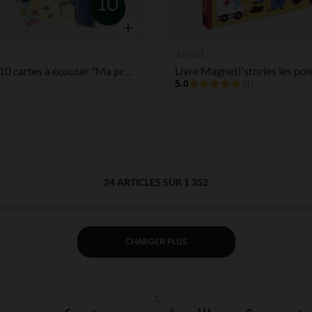
Aperçu rapide
Janod
Pack de 10 cartes à écouter "Ma première collection de musique classique"
Livre Magneti'stories les po
5.0
(1)
24 ARTICLES SUR 1 352
CHARGER PLUS
"