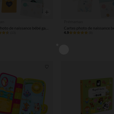
Aperçu rapide
an
Prémaman
Cartes photo de naissance bébé garçon x28
4.9
(13)
(9)
Liste de souhaits