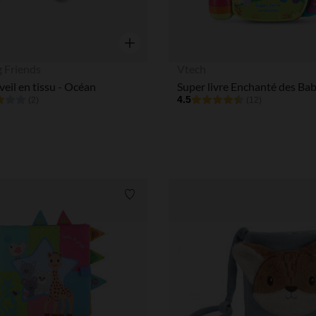
Aperçu rapide
ig Friends
Vtech
éveil en tissu - Océan
4.5
(2)
(12)
Liste de souhaits