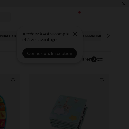
×
 !
Accédez à votre compte
Jouets 3 ans et +
Jeux plein air
Fêtes et anniversaires
Livres
et à vos avantages
Connexion/Inscription
1 352 articles
Trier | Filtrer
0
Liste de souhaits
Liste de souha