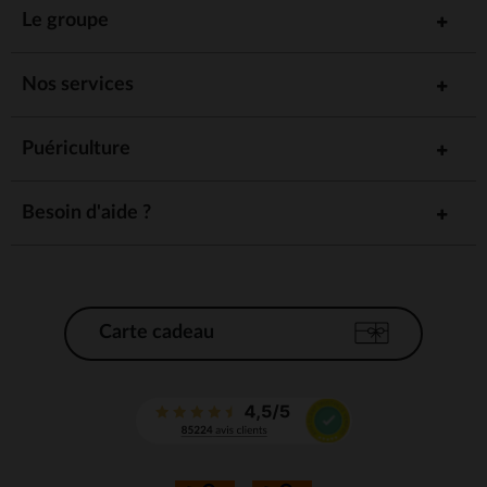
découverte des causes et des effets chez bébé.
Le groupe
Comment Choisir Les Bons
Jouets Pour Bébé ?
Nos services
Le choix des jouets pour bébé dépend de plusieurs critères, afin
d'assurer à la fois leur sécurité et leur efficacité pour le développement
Puériculture
de votre enfant. Voici quelques conseils pour bien choisir :
: Choisissez des jouets
Adaptez les jouets à l’âge de bébé
Besoin d'aide ?
conçus spécifiquement pour l'âge de votre enfant. Chaque
étape de son développement nécessite des jouets différents
pour stimuler ses capacités à chaque moment de sa croissance.
: Assurez-vous que les jouets ne
Vérifiez la sécurité des jouets
comportent aucun petit élément détachable qui pourrait être
ingéré. Les matériaux doivent être non toxiques et les finitions
Carte cadeau
sans danger pour bébé.
: Optez pour des jouets
Privilégiez les jouets favorisant l’éveil
qui aideront bébé à développer sa perception sensorielle, sa
motricité et son interaction avec son environnement.
: Bébé a besoin de
Choisissez des jouets faciles à manipuler
jouets qu’il peut facilement saisir, toucher et manipuler. Des
jouets légers et bien conçus l’aident à renforcer ses