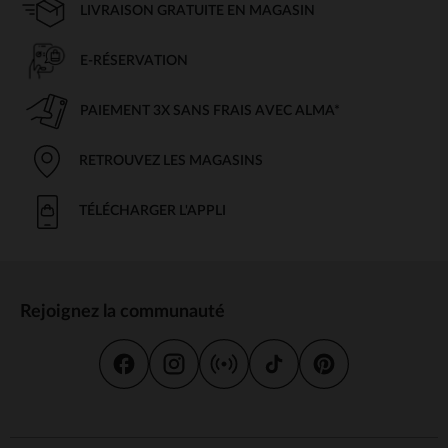
LIVRAISON GRATUITE EN MAGASIN
Les Types De Jouets Bébé
Il existe de nombreux types de jouets adaptés à l’âge de bébé. Chaque
E-RÉSERVATION
jouet a été conçu pour répondre à des besoins spécifiques en fonction
de son développement. Voici quelques exemples :
PAIEMENT 3X SANS FRAIS AVEC ALMA*
: Ces jouets, souvent colorés et texturés, sont
Jouets d'éveil
parfaits pour stimuler les sens de bébé. Des hochets, des livres
RETROUVEZ LES MAGASINS
en tissu ou des jouets à empiler aident bébé à explorer son
monde en toute sécurité.
: Parfaits pour développer l’ouïe, les jouets
TÉLÉCHARGER L'APPLI
Jouets musicaux
musicaux, comme les xylophones et les instruments à secouer,
encouragent bébé à s’intéresser aux sons et à la musique dès
son plus jeune âge.
: Les jouets favorisant la motricité fine,
Jouets d'éveil motricité
comme les puzzles ou les jouets à tirer et pousser, aident bébé
Rejoignez la communauté
à maîtriser ses mouvements et à renforcer ses muscles tout en
jouant.
: Ces jouets flottants rendent l'heure du bain
Jouets de bain
plus agréable et stimulent bébé à explorer l'eau et à développer
ses sens tout en s'amusant.
: Ces jouets, qui émettent des sons ou des
Jouets interactifs
lumières lorsqu'on appuie dessus, sont idéaux pour favoriser la