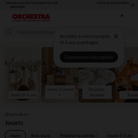
×
VOUS ALLEZ ADORER LA RENTRÉE ! DÉCOUVREZ LA NOUVELLE
COLLECTION !
Accédez à votre compte
et à vos avantages
Connexion/Inscription
Jouets 3 ans et
Peluches,
Jouets 0-3 ans
+
doudous
Scolai
Puériculture
Jouets
Jouets
Bons plans
Préparez la rentrée !
Jouets 0-3 ans