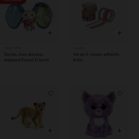
Liste de souhaits
Liste de 
PRIX ROND*
Aperçu rapide
Aperçu rapi
Fisher Price
Legami
Tembo, mon doudou
Set de 5 rubans adhésifs
éléphant Planet Friends
Kitty
Liste de souhaits
Liste de 
Aperçu rapide
Aperçu rapi