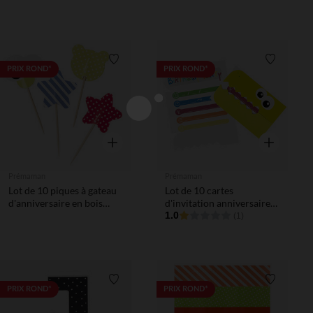
Liste de souhaits
Liste de 
PRIX ROND*
PRIX ROND*
Aperçu rapide
Aperçu rapi
Prémaman
Prémaman
Lot de 10 piques à gateau
Lot de 10 cartes
d'anniversaire en bois
d'invitation anniversaire
Dragon
Dragon
1.0
(1)
Liste de souhaits
Liste de 
PRIX ROND*
PRIX ROND*