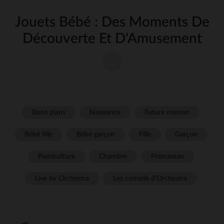
Jouets Bébé : Des Moments De
Découverte Et D'Amusement
Les premiers mois de bébé sont remplis de nouvelles découvertes. Les
jouent un rôle clé dans cette phase, en stimulant les sens
jouets bébé
et en encourageant l'éveil de votre enfant. Grâce à une large gamme
de jouets adaptés aux bébés, vous pouvez soutenir leur
développement tout en leur offrant des moments de jeu joyeux.
Découvrez nos produits qui allient sécurité, plaisir et apprentissage.
Bons plans
Naissance
Future maman
Pourquoi Choisir Des Jouets
Bébé fille
Bébé garçon
Fille
Garçon
Bébé ?
Puériculture
Chambre
Prémaman
Les jouets pour bébé ne sont pas simplement là pour divertir. Ils ont
une fonction éducative en participant activement à l'éveil de votre
enfant. À cet âge, chaque nouveau son, couleur ou texture est une
Live by Orchestra
Les conseils d'Orchestra
découverte excitante qui l’aide à mieux comprendre son
environnement. Les jouets stimulent les
, la
capacités motrices
et la perception sensorielle. Ils favorisent également le
coordination
développement de la mémoire, de l’attention et de la communication.