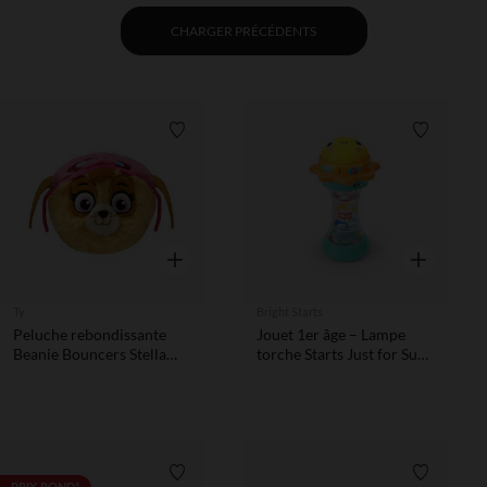
CHARGER PRÉCÉDENTS
Liste de souhaits
Liste de 
Aperçu rapide
Aperçu rapi
Ty
Bright Starts
Peluche rebondissante
Jouet 1er âge – Lampe
Beanie Bouncers Stella
torche Starts Just for Sun
Pat'Patrouille
Flashlight