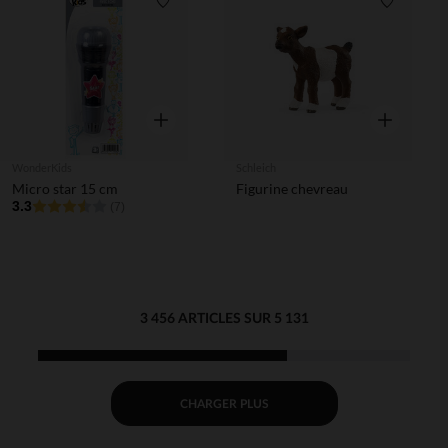
Liste de souhaits
Liste de 
Aperçu rapide
Aperçu rapi
WonderKids
Schleich
Micro star 15 cm
Figurine chevreau
3.3
(7)
3 456 ARTICLES SUR 5 131
CHARGER PLUS