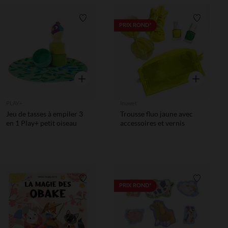
Liste de souhaits
Liste de 
PRIX ROND*
Aperçu rapide
Aperçu rapi
PLAY+
Inuwet
Jeu de tasses à empiler 3
Trousse fluo jaune avec
en 1 Play+ petit oiseau
accessoires et vernis
Liste de souhaits
Liste de 
PRIX ROND*