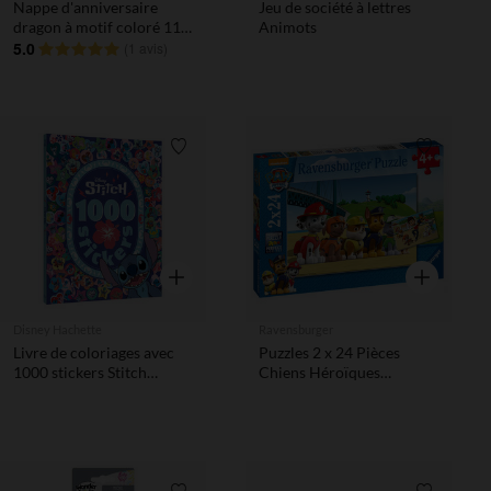
Nappe d'anniversaire
Jeu de société à lettres
dragon à motif coloré 110
Animots
x 180 cm
5.0
(
1 avis
)
Liste de souhaits
Liste de 
Aperçu rapide
Aperçu rapi
Disney Hachette
Ravensburger
Livre de coloriages avec
Puzzles 2 x 24 Pièces
1000 stickers Stitch
Chiens Héroïques
Disney
Pat'Patrouille