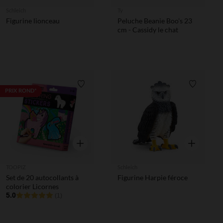
Schleich
Ty
Figurine lionceau
Peluche Beanie Boo's 23
cm - Cassidy le chat
Liste de souhaits
Liste de 
PRIX ROND*
Aperçu rapide
Aperçu rapi
TOOPIZ
Schleich
Set de 20 autocollants à
Figurine Harpie féroce
colorier Licornes
5.0
(1)