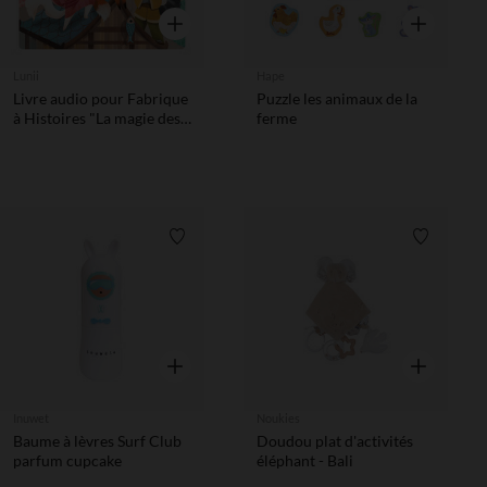
Aperçu rapide
Aperçu rapi
Lunii
Hape
Livre audio pour Fabrique
Puzzle les animaux de la
à Histoires "La magie des
ferme
Obake"
Liste de souhaits
Liste de 
Aperçu rapide
Aperçu rapi
Inuwet
Noukies
Baume à lèvres Surf Club
Doudou plat d'activités
parfum cupcake
éléphant - Bali