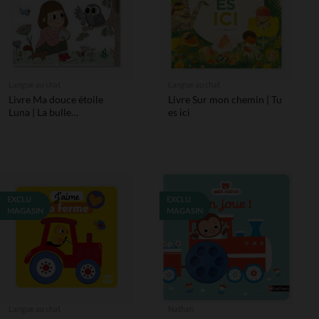
Langue au chat
Langue au chat
Livre Ma douce étoile
Livre Sur mon chemin | Tu
Luna | La bulle
es ici
merveilleuse
EXCLU
EXCLU
MAGASIN
MAGASIN
Langue au chat
Nathan