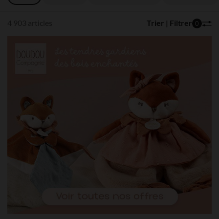
4 903 articles
Trier | Filtrer
0