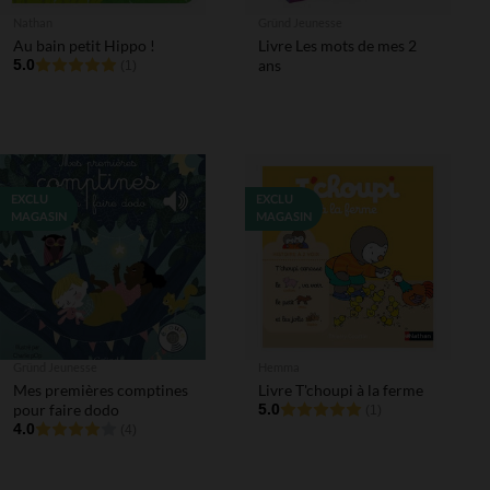
Nathan
Gründ Jeunesse
Au bain petit Hippo !
Livre Les mots de mes 2
5.0
ans
(1)
EXCLU
EXCLU
MAGASIN
MAGASIN
Gründ Jeunesse
Hemma
Mes premières comptines
Livre T'choupi à la ferme
pour faire dodo
5.0
(1)
4.0
(4)