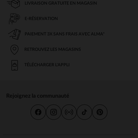
LIVRAISON GRATUITE EN MAGASIN
Les Types De Jouets Bébé
Il existe de nombreux types de jouets adaptés à l’âge de bébé. Chaque
E-RÉSERVATION
jouet a été conçu pour répondre à des besoins spécifiques en fonction
de son développement. Voici quelques exemples :
PAIEMENT 3X SANS FRAIS AVEC ALMA*
: Ces jouets, souvent colorés et texturés, sont
Jouets d'éveil
parfaits pour stimuler les sens de bébé. Des hochets, des livres
RETROUVEZ LES MAGASINS
en tissu ou des jouets à empiler aident bébé à explorer son
monde en toute sécurité.
: Parfaits pour développer l’ouïe, les jouets
TÉLÉCHARGER L'APPLI
Jouets musicaux
musicaux, comme les xylophones et les instruments à secouer,
encouragent bébé à s’intéresser aux sons et à la musique dès
son plus jeune âge.
: Les jouets favorisant la motricité fine,
Jouets d'éveil motricité
comme les puzzles ou les jouets à tirer et pousser, aident bébé
Rejoignez la communauté
à maîtriser ses mouvements et à renforcer ses muscles tout en
jouant.
: Ces jouets flottants rendent l'heure du bain
Jouets de bain
plus agréable et stimulent bébé à explorer l'eau et à développer
ses sens tout en s'amusant.
: Ces jouets, qui émettent des sons ou des
Jouets interactifs
lumières lorsqu'on appuie dessus, sont idéaux pour favoriser la