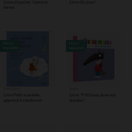
Livre à toucher J'aime la
Livre On joue !
ferme
EXCLU
EXCLU
MAGASIN
MAGASIN
First Edition
Auzou
Livre Petit scarabée
Livre "P'tit Loup aime son
apprend à s'endormir
doudou"