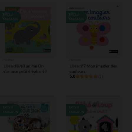
EXCLU
EXCLU
MAGASIN
MAGASIN
Nathan
Hemma
Livre d'éveil animé On
Livre n°7 Mon imagier des
s’amuse petit éléphant ?
couleurs
5.0
(1)
EXCLU
EXCLU
MAGASIN
MAGASIN