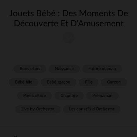
Jouets Bébé : Des Moments De
Découverte Et D'Amusement
Les premiers mois de bébé sont remplis de nouvelles découvertes. Les
jouent un rôle clé dans cette phase, en stimulant les sens
jouets bébé
et en encourageant l'éveil de votre enfant. Grâce à une large gamme
de jouets adaptés aux bébés, vous pouvez soutenir leur
développement tout en leur offrant des moments de jeu joyeux.
Découvrez nos produits qui allient sécurité, plaisir et apprentissage.
Bons plans
Naissance
Future maman
Pourquoi Choisir Des Jouets
Bébé fille
Bébé garçon
Fille
Garçon
Bébé ?
Puériculture
Chambre
Prémaman
Les jouets pour bébé ne sont pas simplement là pour divertir. Ils ont
une fonction éducative en participant activement à l'éveil de votre
enfant. À cet âge, chaque nouveau son, couleur ou texture est une
Live by Orchestra
Les conseils d'Orchestra
découverte excitante qui l’aide à mieux comprendre son
environnement. Les jouets stimulent les
, la
capacités motrices
et la perception sensorielle. Ils favorisent également le
coordination
développement de la mémoire, de l’attention et de la communication.