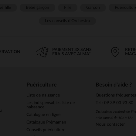
é fille
Bébé garçon
Fille
Garçon
Puéricultur
Les conseils d'Orchestra
PAIEMENT 3X SANS
RETR
SERVATION
FRAIS AVEC ALMA*
MAG
Puériculture
Besoin d'aide ?
Liste de naissance
Questions fréquente
Les indispensables liste de
Tel : 09 39 03 93 80
naissance
u
Du lundi au vendredi de 9h
Catalogue en ligne
et le samedi de 10h à 18h
Catalogue Prémaman
Nous contacter
Conseils puériculture