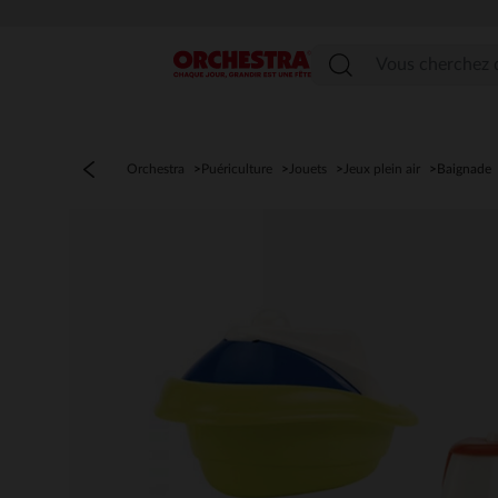
Menu
Orchestra
Puériculture
Jouets
Jeux plein air
Baignade