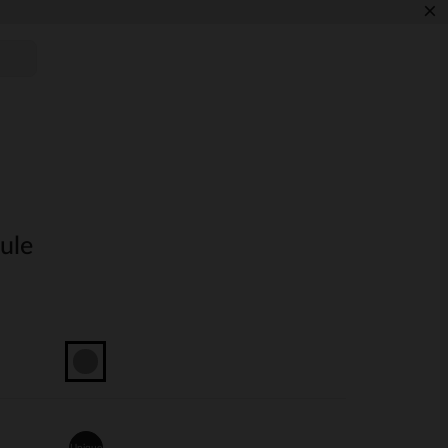
×
ule
Unique