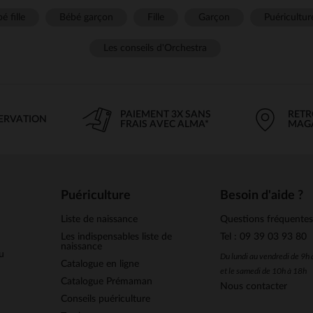
é fille
Bébé garçon
Fille
Garçon
Puéricultur
Les conseils d'Orchestra
PAIEMENT 3X SANS
RETR
SERVATION
FRAIS AVEC ALMA*
MAG
Puériculture
Besoin d'aide ?
Liste de naissance
Questions fréquente
Les indispensables liste de
Tel : 09 39 03 93 80
naissance
u
Du lundi au vendredi de 9h
Catalogue en ligne
et le samedi de 10h à 18h
Catalogue Prémaman
Nous contacter
Conseils puériculture