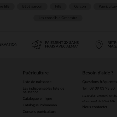
é fille
Bébé garçon
Fille
Garçon
Puéricultur
Les conseils d'Orchestra
PAIEMENT 3X SANS
RETR
SERVATION
FRAIS AVEC ALMA*
MAG
Puériculture
Besoin d'aide ?
Liste de naissance
Questions fréquente
Les indispensables liste de
Tel : 09 39 03 93 80
naissance
u
Du lundi au vendredi de 9h
Catalogue en ligne
et le samedi de 10h à 18h
Catalogue Prémaman
Nous contacter
Conseils puériculture