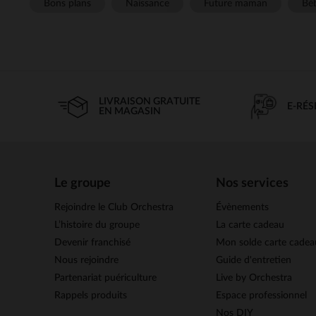
Bons plans
Naissance
Future maman
Béb
LIVRAISON GRATUITE
E-RÉ
EN MAGASIN
Le groupe
Nos services
Rejoindre le Club Orchestra
Évènements
L’histoire du groupe
La carte cadeau
Devenir franchisé
Mon solde carte cadea
Nous rejoindre
Guide d'entretien
Partenariat puériculture
Live by Orchestra
Rappels produits
Espace professionnel
Nos DIY