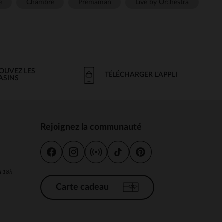
e
Chambre
Prémaman
Live by Orchestra
OUVEZ LES
TÉLÉCHARGER L'APPLI
ASINS
Rejoignez la communauté
s
 à 18h
Carte cadeau