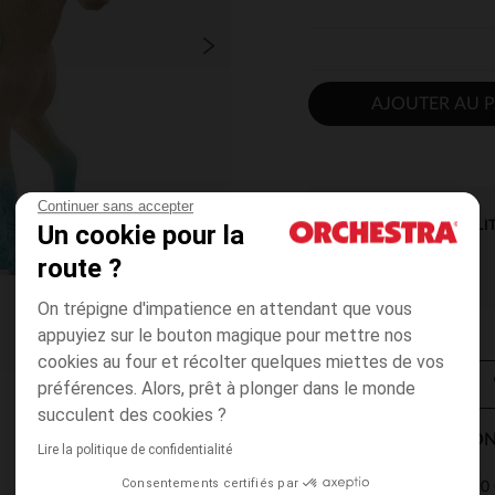
AJOUTER AU P
Continuer sans accepter
DISPONIBILI
Un cookie pour la
route ?
On trépigne d'impatience en attendant que vous
appuyiez sur le bouton magique pour mettre nos
cookies au four et récolter quelques miettes de vos
préférences. Alors, prêt à plonger dans le monde
succulent des cookies ?
MODES DE LIVRAISON
Lire la politique de confidentialité
Consentements certifiés par
4,90 
Point Relais