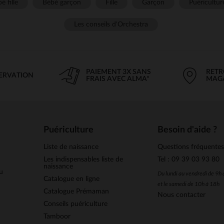
é fille
Bébé garçon
Fille
Garçon
Puéricultur
Les conseils d'Orchestra
PAIEMENT 3X SANS
RETR
SERVATION
FRAIS AVEC ALMA*
MAG
Puériculture
Besoin d'aide ?
Liste de naissance
Questions fréquente
Les indispensables liste de
Tel : 09 39 03 93 80
naissance
u
Du lundi au vendredi de 9h
Catalogue en ligne
et le samedi de 10h à 18h
Catalogue Prémaman
Nous contacter
Conseils puériculture
Tamboor