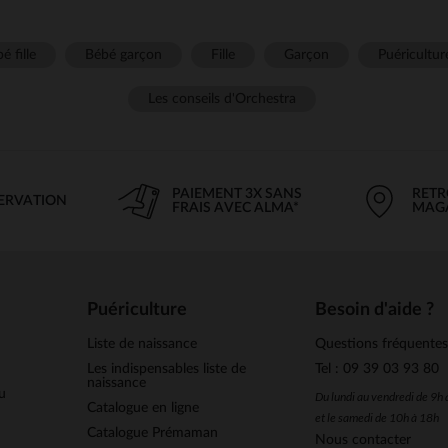
é fille
Bébé garçon
Fille
Garçon
Puéricultur
Les conseils d'Orchestra
PAIEMENT 3X SANS
RETR
SERVATION
FRAIS AVEC ALMA*
MAG
Puériculture
Besoin d'aide ?
Liste de naissance
Questions fréquente
Les indispensables liste de
Tel : 09 39 03 93 80
naissance
u
Du lundi au vendredi de 9h
Catalogue en ligne
et le samedi de 10h à 18h
Catalogue Prémaman
Nous contacter