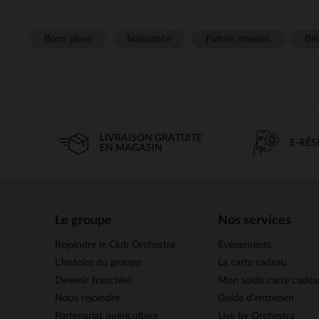
Bons plans
Naissance
Future maman
Béb
LIVRAISON GRATUITE
E-RÉ
EN MAGASIN
Le groupe
Nos services
Rejoindre le Club Orchestra
Évènements
L’histoire du groupe
La carte cadeau
Devenir franchisé
Mon solde carte cadea
Nous rejoindre
Guide d'entretien
Partenariat puériculture
Live by Orchestra